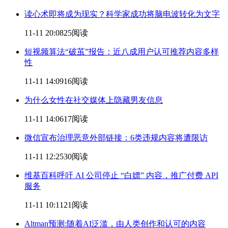
读心术即将成为现实？科学家成功将脑电波转化为文字
11-11 20:08
25阅读
短视频算法“破茧”报告：近八成用户认可推荐
内容
多样
性
11-11 14:09
16阅读
为什么女性在社交媒体上隐藏男友信息
11-11 14:06
17阅读
微信宣布治理恶意外部链接：6类违规
内容
将遭限访
11-11 12:25
30阅读
​维基百科呼吁 AI 公司停止 “白嫖”
内容
，推广付费 API
服务
11-11 10:11
21阅读
Altman预测:随着AI泛滥，由人类创作和认可的
内容