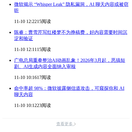
微软揭示 “Whisper Leak” 隐私漏洞，AI 聊天
内容
或被窃
听
11-10 12:22
15阅读
陈睿：曹雪芹写红楼梦不为挣稿费，好
内容
需要时间沉
淀和验证
11-10 12:11
15阅读
广电总局重拳整治AI动画乱象！2026年3月起，恶搞短
剧、AI生成
内容
全面纳入审核
11-10 10:16
17阅读
命中率超 98%：微软披露侧信道攻击，可窥探你和 AI
聊天
内容
11-10 10:12
23阅读
查看更多