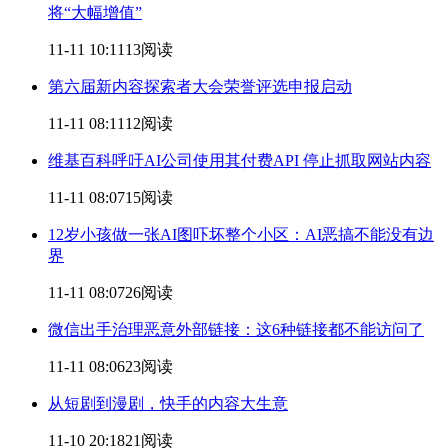
将“大幅增值”
11-11 10:11
13阅读
第六届新
内容
探索者大会荣誉评选申报启动
11-11 08:11
12阅读
维基百科呼吁AI公司使用其付费API 停止抓取网站
内容
11-11 08:07
15阅读
12岁小孩做一张AI图吓坏整个小区：AI恶搞不能没有边
界
11-11 08:07
26阅读
微信出手治理恶意外部链接：这6种链接都不能访问了
11-11 08:06
23阅读
从短剧到漫剧，快手的
内容
大生意
11-10 20:18
21阅读