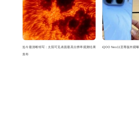
迄今最清晰特写：太阳可见表面最高分辨率观测结果
iQOO Neo11至尊版外
发布