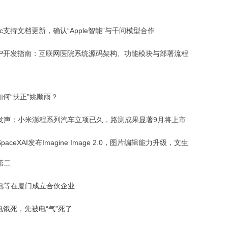
c支持文档更新，确认“Apple智能”与千问模型合作
PP开发指南：互联网医院系统源码架构、功能模块与部署流程
如何“扶正”姚顺雨？
发声：小米澎程系列汽车立项已久，路测成果显著9月将上市
paceXAI发布Imagine Image 2.0，图片编辑能力升级，文生
第二
电等在厦门成立合伙企业
电饿死，先被电“气”死了