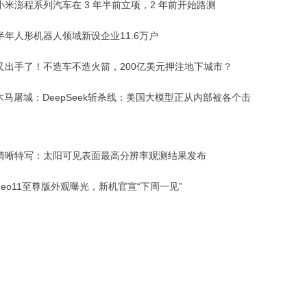
小米澎程系列汽车在 3 年半前立项，2 年前开始路测
半年人形机器人领域新设企业11.6万户
又出手了！不造车不造火箭，200亿美元押注地下城市？
木马屠城：DeepSeek斩杀线：美国大模型正从内部被各个击
清晰特写：太阳可见表面最高分辨率观测结果发布
 Neo11至尊版外观曝光，新机官宣“下周一见”