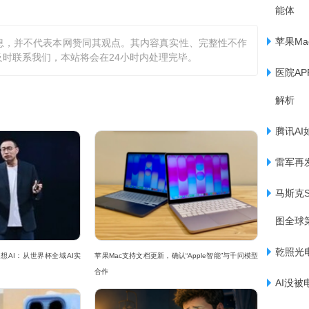
能体
苹果Ma
息，并不代表本网赞同其观点。其内容真实性、完整性不作
时联系我们，本站将会在24小时内处理完毕。
医院A
解析
腾讯AI
雷军再
马斯克S
图全球
乾照光
想AI：从世界杯全域AI实
苹果Mac支持文档更新，确认“Apple智能”与千问模型
合作
AI没被