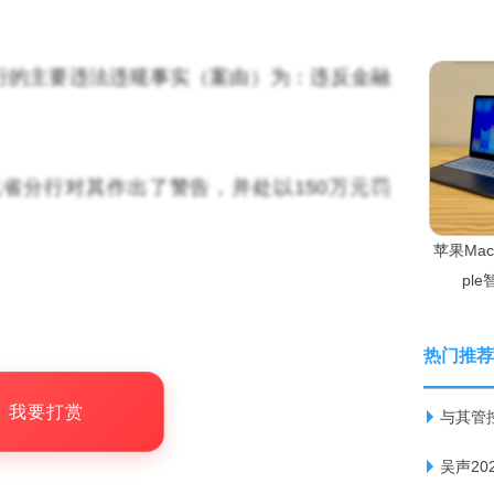
行的主要违法违规事实（案由）为：违反金融
省分行对其作出了警告，并处以150万元罚
苹果Ma
pl
热门推荐
，我要打赏
与其管
吴声2