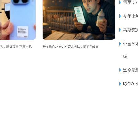
雷军：
今年上
马斯克
中国AI
观曝光，新机官宣“下周一见”
奥特曼的ChatGPT育儿大法，捅了马蜂窝
破
迄今最
iQOO