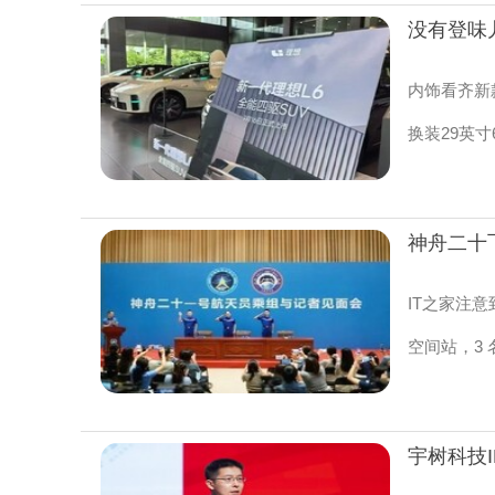
没有登味
内饰看齐新
换装29英寸
神舟二十
IT之家注意
空间站，3 
宇树科技