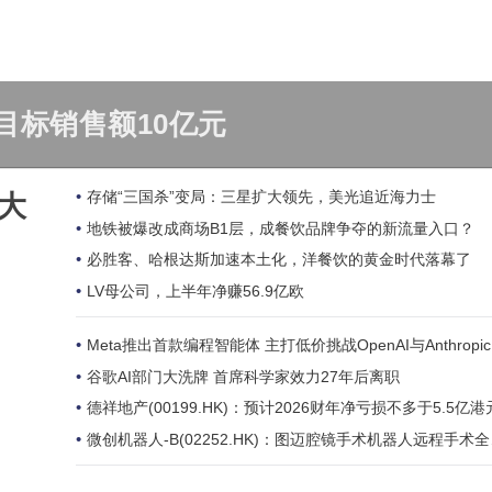
目标销售额10亿元
存储“三国杀”变局：三星扩大领先，美光追近海力士
大
地铁被爆改成商场B1层，成餐饮品牌争夺的新流量入口？
必胜客、哈根达斯加速本土化，洋餐饮的黄金时代落幕了
LV母公司，上半年净赚56.9亿欧
Meta推出首款编程智能体 主打低价挑战OpenAI与Anthropic
谷歌AI部门大洗牌 首席科学家效力27年后离职
德祥地产(00199.HK)：预计2026财年净亏损不多于5.5亿港
微创机器人-B(02252.HK)：图迈腔镜手术机器人远程手术全科室应用获得欧盟CE认证