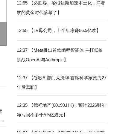
12:55
【必胜客、哈根达斯加速本土化，洋餐
饮的黄金时代落幕了】
12:55
【LV母公司，上半年净赚56.9亿欧】
意法半导体推出全球首款后量子密码
12:37
【Meta推出首款编程智能体 主打低价
挑战OpenAI与Anthropic】
12:37
【谷歌AI部门大洗牌 首席科学家效力27
年后离职】
12:35
【德祥地产(00199.HK)：预计2026财年
元
净亏损不多于5.5亿港元】
12:34
【微创机器人-B(02252.HK)：图迈腔镜