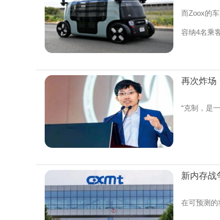
而Zoox
容纳4名乘
再次炸场
“克制，是一
新内存战
在可预测的