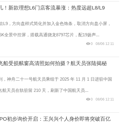
儿！新款理想L6门店客流暴涨：热度远超L8/L9
款L9，方向盘样式简化并加入金色饰条，取消方向盘小屏，
6K全景中控屏，搭载高通骁龙8797芯片，配19扬声...
0
08/06 12:11
飞船受损舷窗高清照如何拍摄？航天员张陆揭秘
到，神舟二十一号航天员乘组于 2025 年 11 月 1 日进驻中国
名航天员在轨驻留 210 天，刷新了中国航天员...
0
08/06 12:11
IPO初步询价开启：王兴兴个人身价即将突破百亿