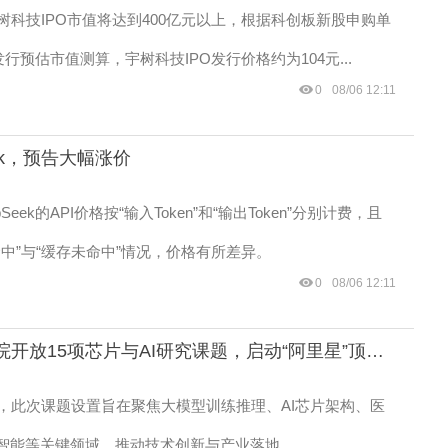
树科技IPO市值将达到400亿元以上，根据科创板新股申购单
发行预估市值测算，宇树科技IPO发行价格约为104元...
0
08/06 12:11
eek，预告大幅涨价
Seek的API价格按“输入Token”和“输出Token”分别计费，且
命中”与“缓存未命中”情况，价格有所差异。
0
08/06 12:11
阿里达摩院开放15项芯片与AI研究课题，启动“阿里星”顶尖人才招募
，此次课题设置旨在聚焦大模型训练推理、AI芯片架构、医
业智能等关键领域，推动技术创新与产业落地。