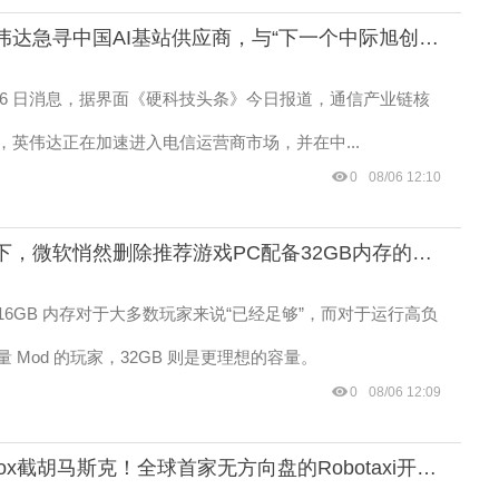
消息称英伟达急寻中国AI基站供应商，与“下一个中际旭创”合作开发6G基站
 月 6 日消息，据界面《硬科技头条》今日报道，通信产业链核
，英伟达正在加速进入电信运营商市场，并在中...
0
08/06 12:10
内存危机下，微软悄然删除推荐游戏PC配备32GB内存的指南
16GB 内存对于大多数玩家来说“已经足够”，而对于运行高负
 Mod 的玩家，32GB 则是更理想的容量。
0
08/06 12:09
亚马逊Zoox截胡马斯克！全球首家无方向盘的Robotaxi开始收费拉客