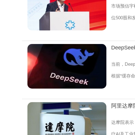
市场预估宇
位500股和
DeepS
当前，Deep
根据“缓存
达摩院表示
疗AI及工