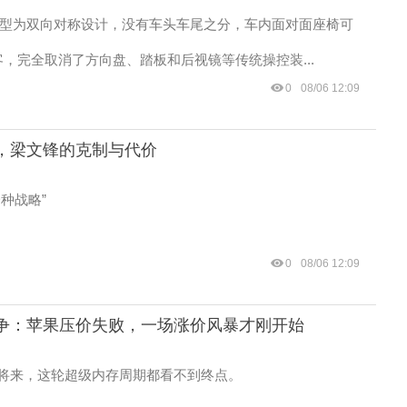
的车型为双向对称设计，没有车头车尾之分，车内面对面座椅可
客，完全取消了方向盘、踏板和后视镜等传统操控装...
0
08/06 12:09
，梁文锋的克制与代价
种战略”
0
08/06 12:09
争：苹果压价失败，一场涨价风暴才刚开始
将来，这轮超级内存周期都看不到终点。