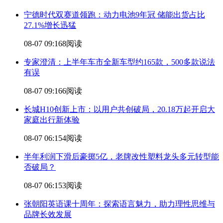
宁德时代双赛道领跑：动力电池9年冠 储能出货占比
27.1%增长迅猛
08-07 09:16
8阅读
专家澄清：上半年车市全新车型约165款，500多款说法
有误
08-07 09:16
6阅读
长城H10创新上市：以用户共创破局，20.18万起开启大
家庭出行新体验
08-07 06:15
4阅读
半年利润下滑后豪掷5亿，老牌改性塑料龙头多元转型能
否破局？
08-07 06:15
3阅读
张朝阳英语课十周年：探索语言魅力，助力理性思维与
品牌长效发展