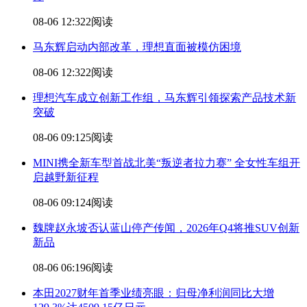
08-06 12:32
2阅读
马东辉启动内部改革，理想直面被模仿困境
08-06 12:32
2阅读
理想汽车成立创新工作组，马东辉引领探索产品技术新
突破
08-06 09:12
5阅读
MINI携全新车型首战北美“叛逆者拉力赛” 全女性车组开
启越野新征程
08-06 09:12
4阅读
魏牌赵永坡否认蓝山停产传闻，2026年Q4将推SUV创新
新品
08-06 06:19
6阅读
本田2027财年首季业绩亮眼：归母净利润同比大增