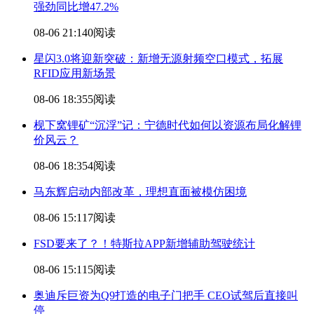
强劲同比增47.2%
08-06 21:14
0阅读
星闪3.0将迎新突破：新增无源射频空口模式，拓展
RFID应用新场景
08-06 18:35
5阅读
枧下窝锂矿“沉浮”记：宁德时代如何以资源布局化解锂
价风云？
08-06 18:35
4阅读
马东辉启动内部改革，理想直面被模仿困境
08-06 15:11
7阅读
FSD要来了？！特斯拉APP新增辅助驾驶统计
08-06 15:11
5阅读
奥迪斥巨资为Q9打造的电子门把手 CEO试驾后直接叫
停