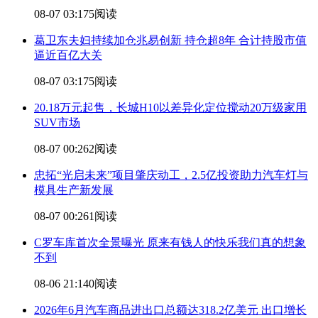
08-07 03:17
5阅读
葛卫东夫妇持续加仓兆易创新 持仓超8年 合计持股市值
逼近百亿大关
08-07 03:17
5阅读
20.18万元起售，长城H10以差异化定位搅动20万级家用
SUV市场
08-07 00:26
2阅读
忠拓“光启未来”项目肇庆动工，2.5亿投资助力汽车灯与
模具生产新发展
08-07 00:26
1阅读
C罗车库首次全景曝光 原来有钱人的快乐我们真的想象
不到
08-06 21:14
0阅读
2026年6月汽车商品进出口总额达318.2亿美元 出口增长