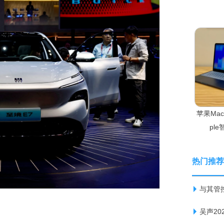
苹果Ma
pl
热门推荐
与其管
吴声2