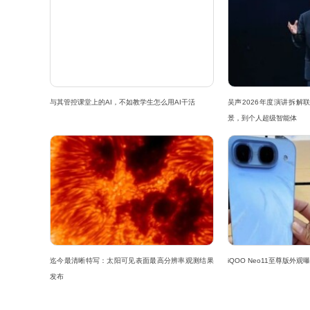
与其管控课堂上的AI，不如教学生怎么用AI干活
吴声2026年度演讲拆解联
景，到个人超级智能体
迄今最清晰特写：太阳可见表面最高分辨率观测结果
iQOO Neo11至尊版外
发布