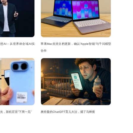
想AI：从世界杯全域AI实
苹果Mac支持文档更新，确认“Apple智能”与千问模型
合作
观曝光，新机官宣“下周一见”
奥特曼的ChatGPT育儿大法，捅了马蜂窝