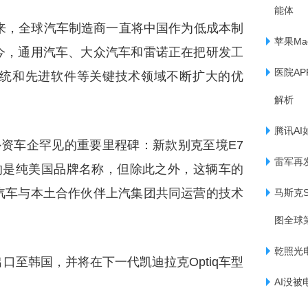
能体
来，全球汽车制造商一直将中国作为低成本制
苹果Ma
今，通用汽车、大众汽车和雷诺正在把研发工
医院A
统和先进软件等关键技术领域不断扩大的优
解析
腾讯AI
资车企罕见的重要里程碑：新款别克至境E7
雷军再
的是纯美国品牌名称，但除此之外，这辆车的
汽车与本土合作伙伴上汽集团共同运营的技术
马斯克S
图全球
乾照光
口至韩国，并将在下一代凯迪拉克Optiq车型
AI没被