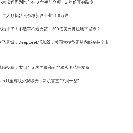
小米澎程系列汽车在 3 年半前立项，2 年前开始路测
半年人形机器人领域新设企业11.6万户
又出手了！不造车不造火箭，200亿美元押注地下城市？
木马屠城：DeepSeek斩杀线：美国大模型正从内部被各个击
清晰特写：太阳可见表面最高分辨率观测结果发布
 Neo11至尊版外观曝光，新机官宣“下周一见”