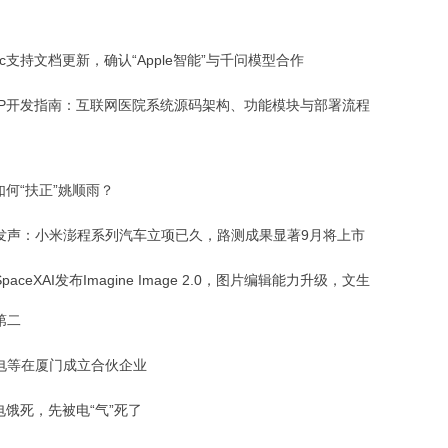
c支持文档更新，确认“Apple智能”与千问模型合作
PP开发指南：互联网医院系统源码架构、功能模块与部署流程
如何“扶正”姚顺雨？
发声：小米澎程系列汽车立项已久，路测成果显著9月将上市
paceXAI发布Imagine Image 2.0，图片编辑能力升级，文生
第二
电等在厦门成立合伙企业
电饿死，先被电“气”死了