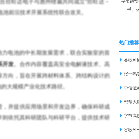
合欣旺达电子与惠州锂威共同成立“欣旺达－
字节跳动
书、
电池前沿技术开展系统性联合攻关。
热门推荐
动力电池的中长期发展需求，联合实验室的首
谷歌A
系开发
。合作内容覆盖高安全电解液技术、高
张一鸣
等方向，旨在开展跨材料体系、跨结构设计的
池的大规模产业化技术路径。
中信证
想帮大
责，并提供应用场景和开发边界，确保科研成
字节高
学则依托其科研团队与科研平台，提供技术研
谷歌A