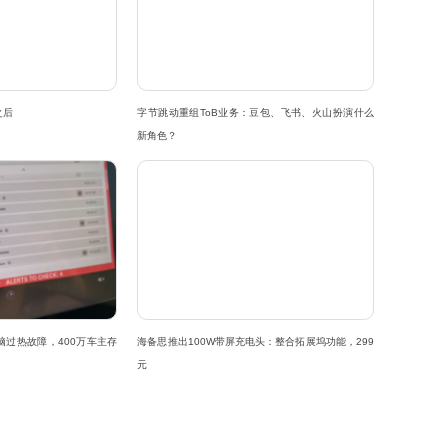
之后
字节跳动重组ToB业务：豆包、飞书、火山扮演什么
新角色？
脑过热故障，400万车主存
海备思推出100W带屏充电头：整合拓展坞功能，299
元