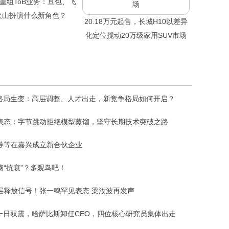
重组ToB业务：豆包、飞
火山扮演什么新角色？
20.18万元起售，长城H10以差异
化定位搅动20万级家用SUV市场
I格局生变：高层调整、人才出走，新竞争格局如何开启？
表态：字节跳动拒绝模型蒸馏，坚守长期技术突破之路
券等在嘉兴成立新合伙企业
脑“抗衰”？多观鸟吧！
层释放信号！张一鸣罕见表态 梁汝波再发声
I一日双震，哈萨比斯卸任CEO，四位核心研究员集体出走