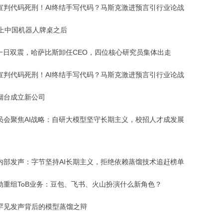
宣判代码死刑！AI终结手写代码？马斯克激进预言引行业论战
坐上中国机器人牌桌之后
I一日双震，哈萨比斯卸任CEO，四位核心研究员集体出走
宣判代码死刑！AI终结手写代码？马斯克激进预言引行业论战
烟台成立新公司
员会聚焦AI战略：自研大模型坚守长期主义，校招人才成发展
内部发声：字节坚持AI长期主义，拒绝依赖蒸馏技术追赶榜单
动重组ToB业务：豆包、飞书、火山扮演什么新角色？
罕见发声背后的模型蒸馏之辩