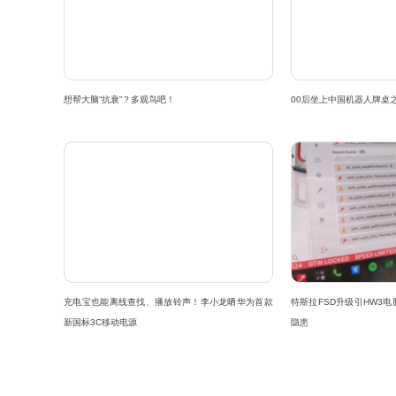
想帮大脑“抗衰”？多观鸟吧！
00后坐上中国机器人牌桌
充电宝也能离线查找、播放铃声！李小龙晒华为首款
特斯拉FSD升级引HW3电
新国标3C移动电源
隐患