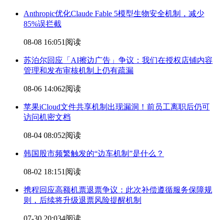
Anthropic优化Claude Fable 5模型生物安全
机制
，减少
85%误拦截
08-08 16:05
1阅读
苏泊尔回应「AI擦边广告」争议：我们在授权店铺内容
管理和发布审核
机制
上仍有疏漏
08-06 14:06
2阅读
苹果iCloud文件共享
机制
出现漏洞！前员工离职后仍可
访问机密文档
08-04 08:05
2阅读
韩国股市频繁触发的“边车
机制
”是什么？
08-02 18:15
1阅读
携程回应高额机票退票争议：此次补偿遵循服务保障规
则，后续将升级退票风险提醒
机制
07-30 20:03
4阅读