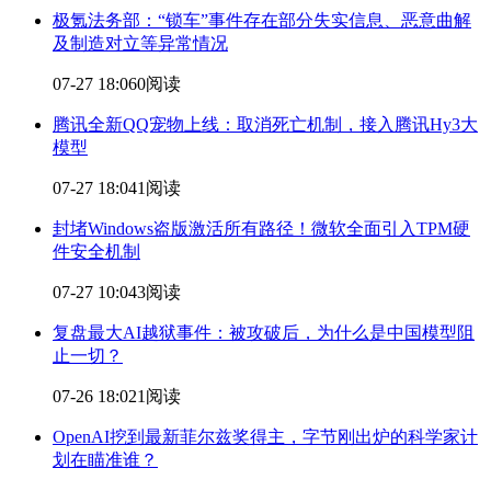
极氪法务部：“锁车”事件存在部分失实信息、恶意曲解
及制造对立等异常情况
07-27 18:06
0阅读
腾讯全新QQ宠物上线：取消死亡
机制
，接入腾讯Hy3大
模型
07-27 18:04
1阅读
封堵Windows盗版激活所有路径！微软全面引入TPM硬
件安全
机制
07-27 10:04
3阅读
复盘最大AI越狱事件：被攻破后，为什么是中国模型阻
止一切？
07-26 18:02
1阅读
OpenAI挖到最新菲尔兹奖得主，字节刚出炉的科学家计
划在瞄准谁？