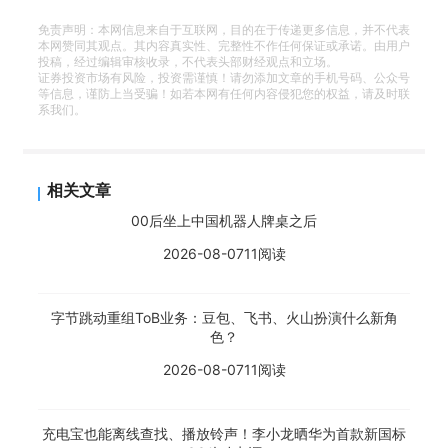
免责声明：本网信息来自于互联网，目的在于传递更多信息，并不代表
本网赞同其观点。其内容真实性、完整性不作任何保证或承诺。由用户
投稿，经过编辑审核收录，不代表头部财经观点和立场。
证券投资市场有风险，投资需谨慎！请勿添加文章的手机号码、公众号
等信息，谨防上当受骗！如若本网有任何内容侵犯您的权益，请及时联
系我们。
相关文章
00后坐上中国机器人牌桌之后
2026-08-07
11阅读
字节跳动重组ToB业务：豆包、飞书、火山扮演什么新角
色？
2026-08-07
11阅读
充电宝也能离线查找、播放铃声！李小龙晒华为首款新国标