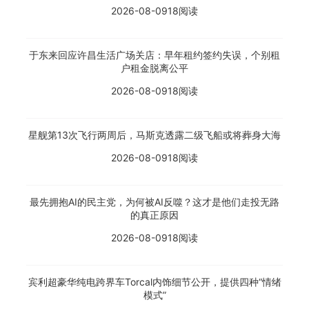
2026-08-09
18阅读
于东来回应许昌生活广场关店：早年租约签约失误，个别租
户租金脱离公平
2026-08-09
18阅读
星舰第13次飞行两周后，马斯克透露二级飞船或将葬身大海
2026-08-09
18阅读
最先拥抱AI的民主党，为何被AI反噬？这才是他们走投无路
的真正原因
2026-08-09
18阅读
宾利超豪华纯电跨界车Torcal内饰细节公开，提供四种“情绪
模式”