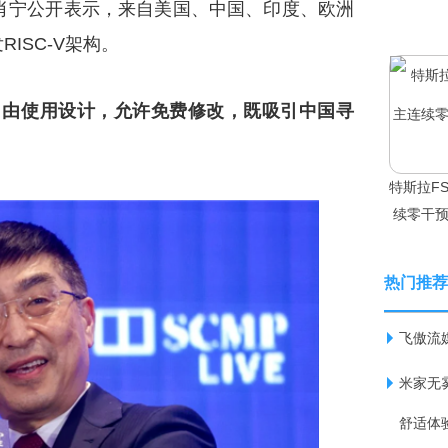
肖宁公开表示，来自美国、中国、印度、欧洲
ISC-V架构。
人可自由使用设计，允许免费修改，既吸引中国寻
。
特斯拉F
续零干预
热门推荐
飞傲流媒
米家无雾
舒适体