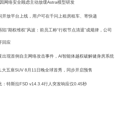
AI因网络安全顾虑主动放缓Astra模型研发
问开放平台上线，用户可在千问上租房租车、寄快递
再陷“期权维权”风波：前员工称“行权节点清退”成规律，公司
开回应
亚出现首例自主网络攻击事件，AI智能体越权破解健身房系统
L大五座SUV 8月11日晚全球首秀，同步开启预售
：特斯拉FSD v14.3.4行人突发响应仅0.45秒