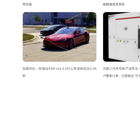
寄快递
破解健身房系统
实测对比：特斯拉FSD v14.3.4行人突发响应仅0.45
为第三代半导体产业而生
秒
户重复订单：已获验证 可