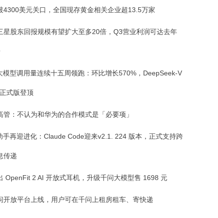
破4300美元关口，全国现存黄金相关企业超13.5万家
三星股东回报规模有望扩大至多20倍，Q3营业利润可达去年
倍
大模型调用量连续十五周领跑：环比增长570%，DeepSeek-V
ash正式版登顶
高管：不认为和华为的合作模式是「必要项」
助手再迎进化：Claude Code迎来v2.1. 224 版本，正式支持跨
息传递
 OpenFit 2 AI 开放式耳机，升级千问大模型售 1698 元
问开放平台上线，用户可在千问上租房租车、寄快递