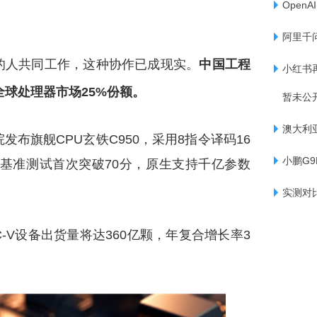
Open
阿里千
的人共同工作，这种协作已成现实。
中国工程
小红书
占全球处理器市场25%份额。
暂未公
澳大利
布旗舰CPU玄铁C950，采用8指令译码16
小鹏G9
2006基准测试首次突破70分，原生支持千亿参数
实测对比
ISC-V设备出货量将达360亿颗，年复合增长率3