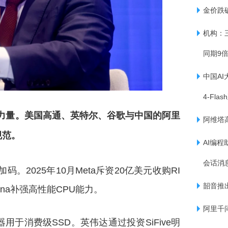
金价跌
机构：
同期9
中国AI
4-Fl
核心力量。美国高通、英特尔、谷歌与中国的阿里
阿维塔
规范。
AI编程
会话消
码。2025年10月M
eta斥资20亿美元收购RI
韶音推出
ntana补强高性能CPU能力。
阿里千
制器用于消费级SSD。英伟达通过投资SiFive明