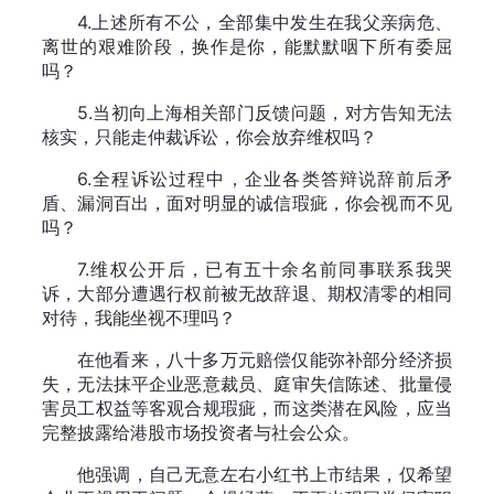
4.上述所有不公，全部集中发生在我父亲病危、
离世的艰难阶段，换作是你，能默默咽下所有委屈
吗？
5.当初向上海相关部门反馈问题，对方告知无法
核实，只能走仲裁诉讼，你会放弃维权吗？
6.全程诉讼过程中，企业各类答辩说辞前后矛
盾、漏洞百出，面对明显的诚信瑕疵，你会视而不见
吗？
7.维权公开后，已有五十余名前同事联系我哭
诉，大部分遭遇行权前被无故辞退、期权清零的相同
对待，我能坐视不理吗？
在他看来，八十多万元赔偿仅能弥补部分经济损
失，无法抹平企业恶意裁员、庭审失信陈述、批量侵
害员工权益等客观合规瑕疵，而这类潜在风险，应当
完整披露给港股市场投资者与社会公众。
他强调，自己无意左右小红书上市结果，仅希望