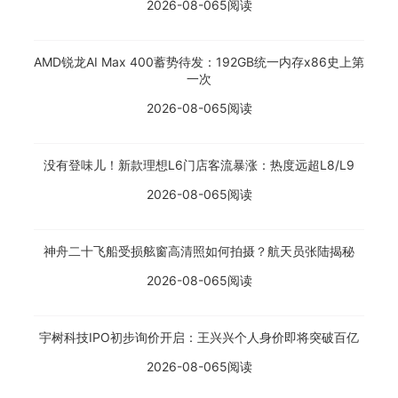
2026-08-06
5阅读
AMD锐龙AI Max 400蓄势待发：192GB统一内存x86史上第
一次
2026-08-06
5阅读
没有登味儿！新款理想L6门店客流暴涨：热度远超L8/L9
2026-08-06
5阅读
神舟二十飞船受损舷窗高清照如何拍摄？航天员张陆揭秘
2026-08-06
5阅读
宇树科技IPO初步询价开启：王兴兴个人身价即将突破百亿
2026-08-06
5阅读