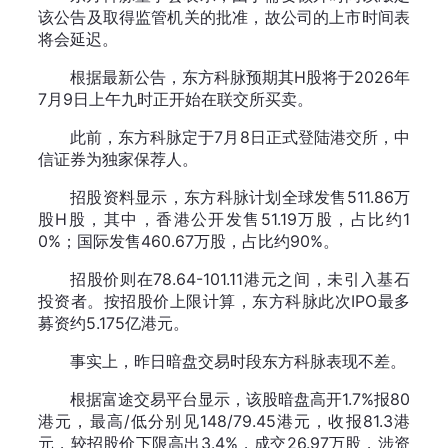
该公告及取得监管机关的批准，故公司的上市时间表
将会延迟。
根据最新公告，东方科脉预期其H股将于2026年
7月9日上午九时正开始在联交所买卖。
此前，东方科脉定于7月8日正式登陆港交所，中
信证券为独家保荐人。
招股资料显示，东方科脉计划全球发售511.86万
股H股，其中，香港公开发售51.19万股，占比约1
0%；国际发售460.67万股，占比约90%。
招股价则在78.64-101.11港元之间，未引入基石
投资者。按招股价上限计算，东方科脉此次IPO最多
募资约5.175亿港元。
事实上，昨日暗盘交易时段东方科脉表现不差。
根据富途交易平台显示，该股暗盘高开1.7%报80
港元，最高/低分别见148/79.45港元，收报81.3港
元，较招股价下限高出3.4%，成交26.97万股，涉资