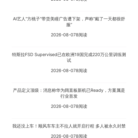
AI艺人“方桃子”带货美瞳广告遭下架，声称“戴了一天都很舒
服”
2026-08-07
8阅读
特斯拉FSD Supervised已在欧洲19国完成220万公里训练测
试
2026-08-07
8阅读
产品定义顶级：消息称华为阔直板新机已Ready，方案属是
行业首发
2026-08-07
8阅读
我还没上车！顺风车车主不拉人就开启行程 多人被永久封禁
2026-08-07
8阅读