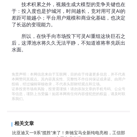
技术积累之外，视频生成大模型的竞争关键也在
于：投入度也是护城河，时间越长，竞对用可灵AI的
差距可能越小；平台用户规模和商业化基础，也决定
了长远的变现能力。
所以，在快手向市场投下可灵AI重组这块巨石之
后，这潭池水将久久无法平静，不知道谁将率先跃出
水面。
免责声明：本网信息来自于互联网，目的在于传递更多信息，并不代表
本网赞同其观点。其内容真实性、完整性不作任何保证或承诺。由用户
投稿，经过编辑审核收录，不代表头部财经观点和立场。
证券投资市场有风险，投资需谨慎！请勿添加文章的手机号码、公众号
等信息，谨防上当受骗！如若本网有任何内容侵犯您的权益，请及时联
系我们。
相关文章
比亚迪又一9系“揽胜”来了！奔驰宝马全新纯电亮相，工信部