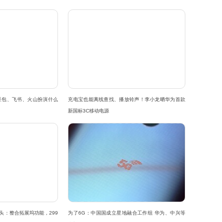
豆包、飞书、火山扮演什么
充电宝也能离线查找、播放铃声！李小龙晒华为首款
新国标3C移动电源
头：整合拓展坞功能，299
为了6G：中国国成立星地融合工作组 华为、中兴等