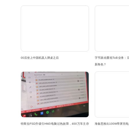
00后坐上中国机器人牌桌之后
字节跳动重组ToB业务：
新角色？
特斯拉FSD升级引HW3电脑过热故障，400万车主存
海备思推出100W带屏充电