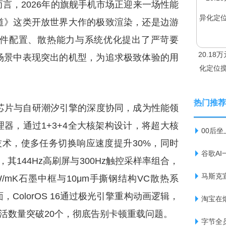
言，2026年的旗舰手机市场正迎来一场性能
道》这类开放世界大作的极致渲染，还是边游
件配置、散热能力与系统优化提出了严苛要
20.1
场景中表现突出的机型，为追求极致体验的用
化定位搅
热门推荐
500旗舰芯片与自研潮汐引擎的深度协同，成为性能领
器，通过1+3+4全大核架构设计，将超大核
00后
”技术，使多任务切换响应速度提升30%，同时
谷歌A
其144Hz高刷屏与300Hz触控采样率组合，
马斯克
/mK石墨中框与10μm手撕钢结构VC散热系
ColorOS 16通过极光引擎重构动画逻辑，
淘宝在
保活数量突破20个，彻底告别卡顿重载问题。
字节全