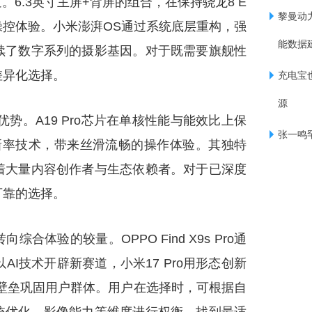
道。6.3英寸主屏+背屏的组合，在保持骁龙8 E
黎曼动
握的操控体验。小米澎湃OS通过系统底层重构，强
能数据
续了数字系列的摄影基因。对于既需要旗舰性
差异化选择。
充电宝
源
生态优势。A19 Pro芯片在单核性能与能效比上保
张一鸣
适应刷新率技术，带来丝滑流畅的操作体验。其独特
着大量内容创作者与生态依赖者。对于已深度
可靠的选择。
体验的较量。OPPO Find X9s Pro通
以AI技术开辟新赛道，小米17 Pro用形态创新
借生态壁垒巩固用户群体。用户在选择时，可根据自