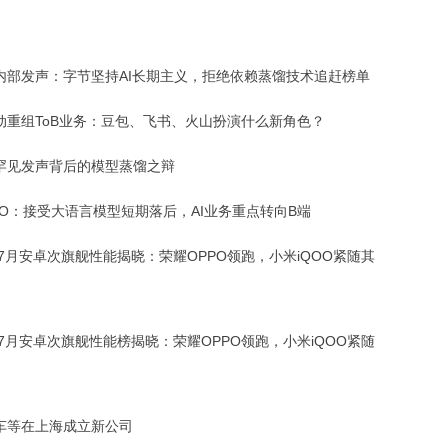
内部发声：字节坚持AI长期主义，拒绝依赖蒸馏技术追赶榜单
动重组ToB业务：豆包、飞书、火山扮演什么新角色？
罕见发声背后的模型蒸馏之辩
EO：接受大语言模型短期落后，AI业务重点转向B端
年7月安卓次旗舰性能揭晓：荣耀OPPO领跑，小米iQOO紧随其
年7月安卓次旗舰性能榜揭晓：荣耀OPPO领跑，小米iQOO紧随
车等在上海成立新公司