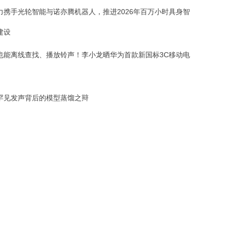
力携手光轮智能与诺亦腾机器人，推进2026年百万小时具身智
建设
也能离线查找、播放铃声！李小龙晒华为首款新国标3C移动电
罕见发声背后的模型蒸馏之辩