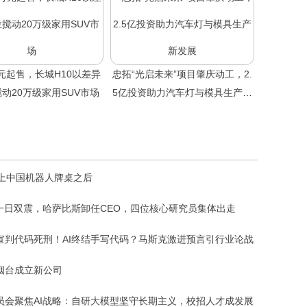
8万元起售，长城H10以差异
忠拓“光启未来”项目肇庆动工，2.
动20万级家用SUV市场
5亿投资助力汽车灯与模具生产新
发展
坐上中国机器人牌桌之后
I一日双震，哈萨比斯卸任CEO，四位核心研究员集体出走
宣判代码死刑！AI终结手写代码？马斯克激进预言引行业论战
烟台成立新公司
员会聚焦AI战略：自研大模型坚守长期主义，校招人才成发展