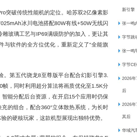
新引擎
s Pro突破传统性能机的定位。哈苏双2亿像素影
25mAh冰川电池搭配80W有线+50W无线闪
张一鸣
雕玻璃工艺与IP69满级防护的加入，更让其
字节跳
件与软件的全方位优化，重新定义了“全能旗
张一鸣
字节C
游戏体验。第五代骁龙8至尊版平台配合幻影引擎3.
2026
0帧，同时利用超分算法将画质优化至1.5K分
后
，智能分配后台资源，在开启15个应用时仍保
2026
W快充的组合，配合360°立体散热系统，为长时
其后
体验的硬核玩家，这款机型展现出独特优势。
华域汽