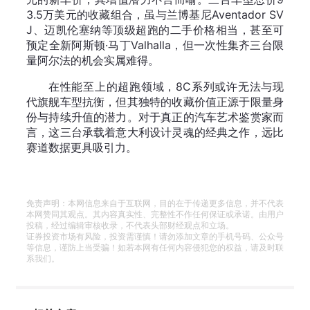
3.5万美元的收藏组合，虽与兰博基尼Aventador SV
J、迈凯伦塞纳等顶级超跑的二手价格相当，甚至可
预定全新阿斯顿·马丁Valhalla，但一次性集齐三台限
量阿尔法的机会实属难得。
在性能至上的超跑领域，8C系列或许无法与现
代旗舰车型抗衡，但其独特的收藏价值正源于限量身
份与持续升值的潜力。对于真正的汽车艺术鉴赏家而
言，这三台承载着意大利设计灵魂的经典之作，远比
赛道数据更具吸引力。
免责声明：本网信息来自于互联网，目的在于传递更多信息，并不代表
本网赞同其观点。其内容真实性、完整性不作任何保证或承诺。由用户
投稿，经过编辑审核收录，不代表头部财经观点和立场。
证券投资市场有风险，投资需谨慎！请勿添加文章的手机号码、公众号
等信息，谨防上当受骗！如若本网有任何内容侵犯您的权益，请及时联
系我们。