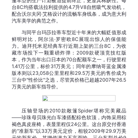
篷车型的生产计划被迫提前终止，更显其稀缺性。每
台8C均搭载法拉利提供的4.7升V8自然吸气发动机，
配合沃尔夫冈·艾格设计的流畅车身线条，成为意大利
汽车美学的典范之作。
与同平台玛莎拉蒂车型近十年来的大幅贬值形成
鲜明对比，阿尔法·罗密欧8C展现出惊人的保值能
力。迪拜托米尼经典车行近期上架的三台8C，为收
藏市场投下一颗重磅炸弹：2009款硬顶竞技红版
本，作为当年出口日本的70台配额车之一，行驶里程
1.41万公里，标价31万美元；同年的摩纳哥蓝金属漆
版本则以23,058公里里程和29.5万美元的售价成为
三台中"性价比"之选，尽管其价格已超越2007年26.5
万美元的新车指导价。
压轴登场的2010款敞篷Spider堪称完美藏品
——珍珠母贝珠光白车漆搭配棕色软顶，内饰采用棕
褐色真皮座椅，表显里程仅24公里。这台原交付香港
的"准新车"以33万美元定价，相较2009年29.9万美
元的新车价，其增值潜力不言而喻。三台车型总价9