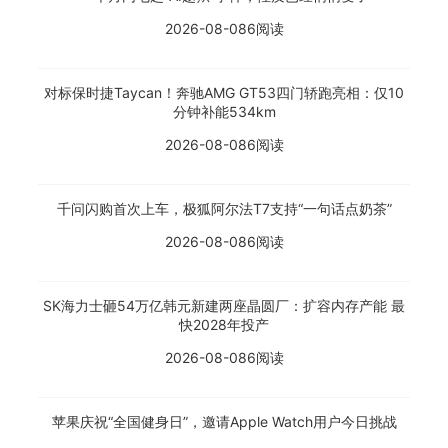
2026-08-08
6阅读
对标保时捷Taycan！奔驰AMG GT53四门轿跑亮相：仅10
分钟补能534km
2026-08-08
6阅读
千问闪购首次上车，极狐阿尔法T7支持“一句话点奶茶”
2026-08-08
6阅读
SK海力士砸54万亿韩元新建两座晶圆厂：扩容内存产能 最
快2028年投产
2026-08-08
6阅读
苹果庆祝“全国健身日”，邀请Apple Watch用户今日挑战