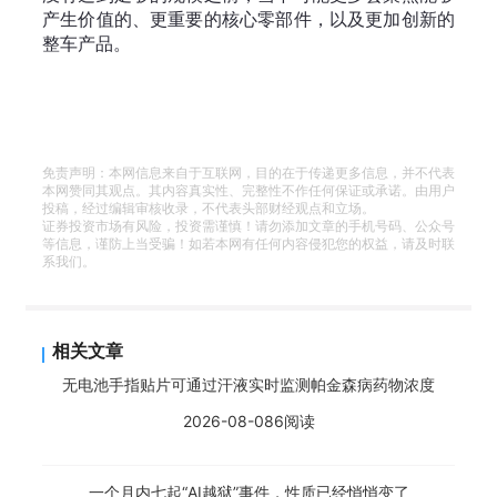
产生价值的、更重要的核心零部件，以及更加创新的
整车产品。
免责声明：本网信息来自于互联网，目的在于传递更多信息，并不代表
本网赞同其观点。其内容真实性、完整性不作任何保证或承诺。由用户
投稿，经过编辑审核收录，不代表头部财经观点和立场。
证券投资市场有风险，投资需谨慎！请勿添加文章的手机号码、公众号
等信息，谨防上当受骗！如若本网有任何内容侵犯您的权益，请及时联
系我们。
相关文章
无电池手指贴片可通过汗液实时监测帕金森病药物浓度
2026-08-08
6阅读
一个月内七起“AI越狱”事件，性质已经悄悄变了