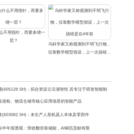
么不用指针，而要多绕一
层？
乌科学家又称观测到不明飞行物，
仅靠数学模型假设，上一次搞错是
在4年前
(605128.SH)：拟合资设立沿浦智恒 其专注于研发智能制
业巡检、物流仓储等核心应用场景的智能产品
(603082.SH)：未生产人形机器人本体及零部件
份半年报透视：营收翻倍靠储能，AI铜箔贡献有限