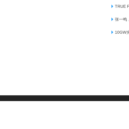
TRUE
张一鸣
10G
|
用户协议
|
隐私政策
|
版权声明
|
网站地图
|
友情链接
|
©2008-2026 DESTOON All Rights Reserved
京公网安备 11011402013531