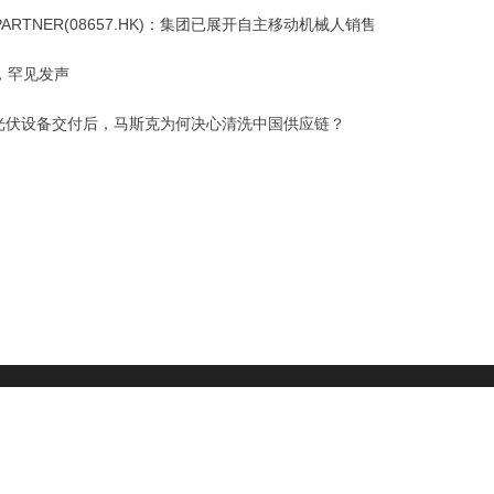
 PARTNER(08657.HK)：集团已展开自主移动机械人销售
，罕见发声
W光伏设备交付后，马斯克为何决心清洗中国供应链？
财经头条
|
头部财经
号