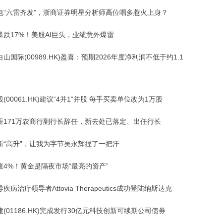
电“六雷齐发”，浙商证券明星分析师高位唱多惹火上身？
暴跌17%！美股AI巨头，业绩意外爆雷
山国际(00989.HK)盈喜：预期2026年度净利润不低于约1.1
(00061.HK)建议“4并1”并股 每手买卖单位改为1万股
薪171万农商行副行长辞任，新去处已落定、出任行长
斯“高升”，让我为字节吴永辉捏了一把汗
涨4%！黄金是隔夜市场“最亮的资产”
疾病治疗领导者Attovia Therapeutics成功登陆纳斯达克
(01186.HK)完成发行30亿元科技创新可续期公司债券