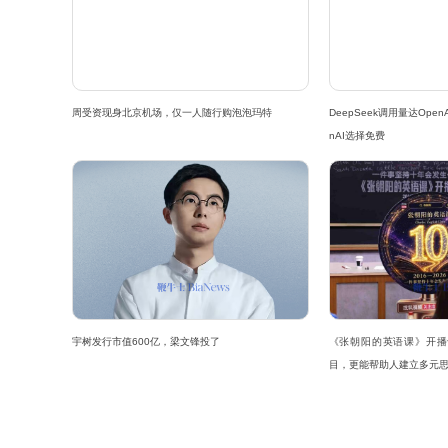
周受资现身北京机场，仅一人随行购泡泡玛特
DeepSeek调用量达Ope
nAI选择免费
宇树发行市值600亿，梁文锋投了
《张朝阳的英语课》开播
目，更能帮助人建立多元