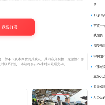
路
17岁
城市实现了规模商用。然而，其能力的持续提升仍
百度一镜
，我要打赏
的重耕与优化，这是保障网络质量的关键。
线领跑
U6GHz频段（所谓U6GHz，指的是6GHz频
周受资
链环节均已趋于成熟。这为后续更大规模的商
宇树发
息，并不代表本网赞同其观点。其内容真实性、完整性不作
的深度融合。
时联系我们，本站将会在24小时内处理完毕。
《张朝
6G核心专利，中国占比40.3%，保持领先。
立多元
，显示出强劲追赶态势。
香港保
AI办公
列第一。（雪花）