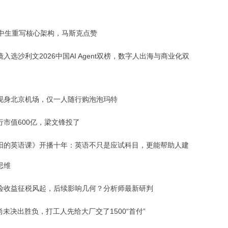
高中生重写核心架构，马斯克点赞
入选沙利文2026中国AI Agent双榜，数字人出海与商业化双
现身北京机场，仅一人随行购泡泡玛特
行市值600亿，梁文锋投了
阳的英语课》开播十年：英语不只是应试科目，更能帮助人建
思维
险收益征税风起，后续影响几何？分析师最新研判
尚未决出胜负，打工人先给大厂交了1500“首付”