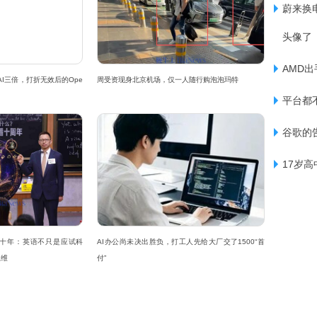
蔚来换
头像了
AMD出
nAI三倍，打折无效后的Ope
周受资现身北京机场，仅一人随行购泡泡玛特
平台都
谷歌的
17岁
十年：英语不只是应试科
AI办公尚未决出胜负，打工人先给大厂交了1500“首
思维
付”