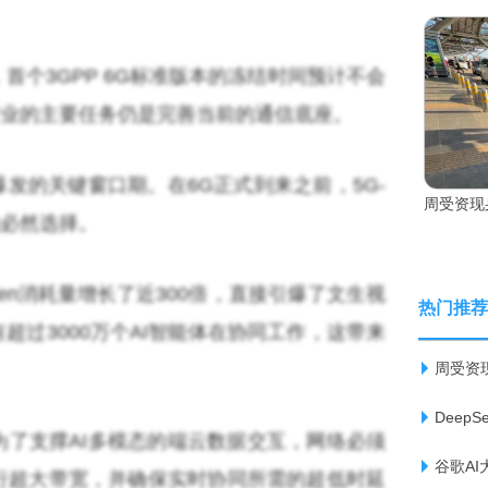
首个3GPP 6G标准版本的冻结时间预计不会
，行业的主要任务仍是完善当前的通信底座。
爆发的关键窗口期。在6G正式到来之前，5G-
周受资现
的必然选择。
en消耗量增长了近300倍，直接引爆了文生视
热门推荐
超过3000万个AI智能体在协同工作，这带来
周受资
Deep
了支撑AI多模态的端云数据交互，网络必须
谷歌A
行超大带宽，并确保实时协同所需的超低时延