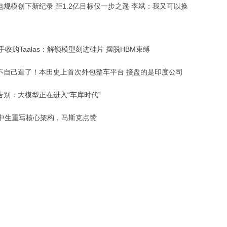
电规模创下新纪录 距1.2亿目标仅一步之遥 李斌：我又可以换
手收购Taalas：解锁模型刻进硅片 摆脱HBM束缚
不自己造了！本田史上首次外包整车平台 接盘的是印度公司
告别：大模型正在进入“车库时代”
高中生重写核心架构，马斯克点赞