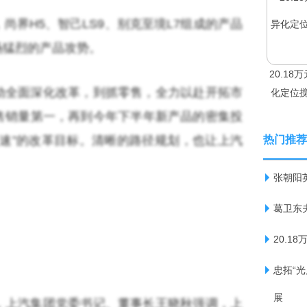
尚界H5、智己LS9、别克至境L7组成的产品
场猛烈的产品攻势。
20.1
动全面深化改革，到抓零售，全力以赴开拓市
化定位搅
售销量第一，再到今年下半年新产品的密集投
速”的改革目标。清晰的路径规划，也让上汽
热门推荐
张朝阳
葛卫东
20.1
忠拓“
展
，上汽集团党委书记、董事长王晓秋强调，上