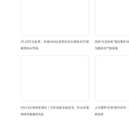
20.18万元起售，长城H10以差异化定位搅动20万级
忠拓“光启未来”项目肇庆动
家用SUV市场
与模具生产新发展
而上汽的“饱和式”进攻，远不止尚界H5
自主品牌方面，智己LS9不仅是智己
8月13日喜来登酒店！汽车涂装全链交流，车企供需
上汽通用“压线”续约20年
作。5279mm超长车身+四轮转向，160kW
精准对接邀您共赴
新征程
纯电续航里程450km+，剑指问界M9、理想