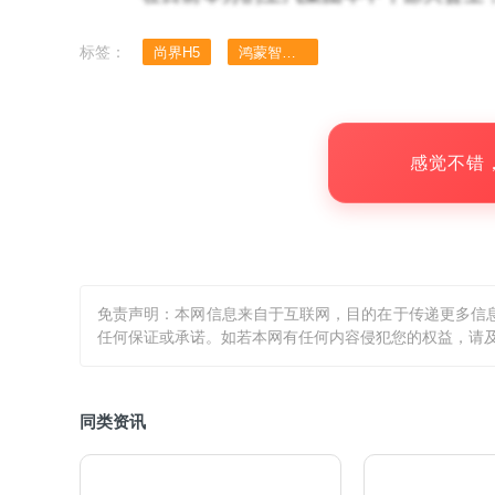
汽全面深化改革工作尽管初见成效，但进的
标签：
尚界H5
鸿蒙智行尚界H5
发展信心，以“主动担当、勇于突破、干字当
建设成为世界一流汽车集团的目标阔步前行
感觉不错
这种“奋力一跳”的进取姿态，正转化为
展望下半年，上汽有太多值得期待的新车
H5自带“颠覆者”基因，它将带领华为ADS 
免责声明：本网信息来自于互联网，目的在于传递更多信
不仅是一款车的上市，更是技术普惠的价值重
任何保证或承诺。如若本网有任何内容侵犯您的权益，请及
贾健旭曾表示，必须“用饱和式打击的方法，
同类资讯