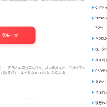
势头还要加快。既要正视困难挑战，更要坚定
C罗车
头、奋力一跳”的工作作风，朝着加快把上汽
2026
。
7.2%
，我要打赏
星闪3
下半年产品矩阵的强势出击。
枧下窝
。最受关注的便是尚界H5。即将登场的尚界
马东辉
4进军20万元级主流市场。正如其市场定位，这
息，并不代表本网赞同其观点。其内容真实性、完整性不作
FSD
构。对于尚界H5的市场策略，上汽集团总裁
时联系我们，本站将会在24小时内处理完毕。
让这片红海变成我们的海”。
奥迪斥
马东辉
理想汽