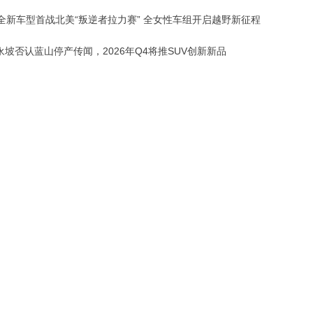
I携全新车型首战北美“叛逆者拉力赛” 全女性车组开启越野新征程
永坡否认蓝山停产传闻，2026年Q4将推SUV创新新品