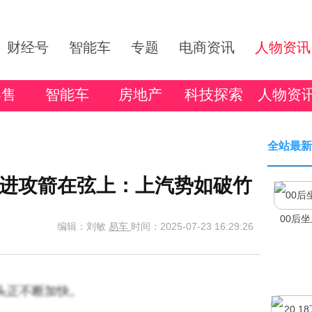
财经号
智能车
专题
电商资讯
人物资讯
零售
智能车
房地产
科技探索
人物资
全站最新
进攻箭在弦上：上汽势如破竹
00后
编辑：刘敏
易车
时间：2025-07-23 16:29:26
势头正不断加快。