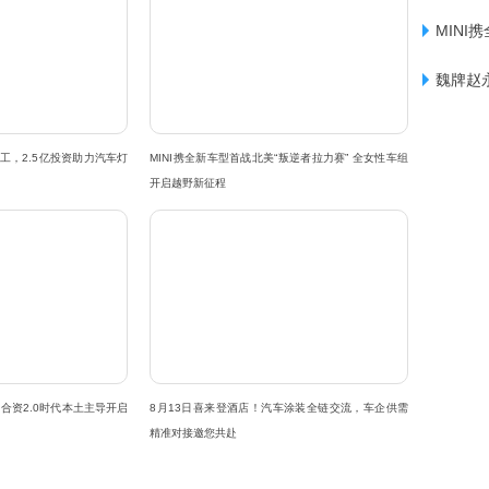
MIN
魏牌赵
工，2.5亿投资助力汽车灯
MINI携全新车型首战北美“叛逆者拉力赛” 全女性车组
开启越野新征程
这一款车。
品牌推出的首款增程车型，更被定位为旗舰之
，合资2.0时代本土主导开启
8月13日喜来登酒店！汽车涂装全链交流，车企供需
和230kW双电机+首发宁德时代钠锂混动电池，
精准对接邀您共赴
L9，上市后有望引爆豪华SUV市场。下半年，