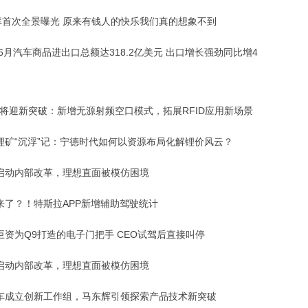
库首次全景曝光 原来有钱人的快乐我们真的想象不到
年6月汽车商品进出口总额达318.2亿美元 出口增长强劲同比增4
.0将迎新突破：新增无源射频空口模式，拓展RFID应用新场景
锂矿“沉浮”记：宁德时代如何以资源布局化解锂价风云？
启动内部改革，理想直面被模仿困境
要来了？！特斯拉APP新增辅助驾驶统计
巨资为Q9打造的电子门把手 CEO试驾后直接叫停
启动内部改革，理想直面被模仿困境
车成立创新工作组，马东辉引领探索产品技术新突破