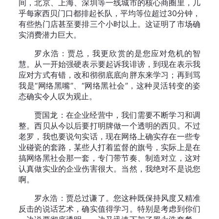
间，北京、上海、深圳等一线城市的核心商圈里，几
乎每家西贝门口都排起长队，平均等位超过30分钟，
有些热门店甚至要排三个小时以上。这证明了市场确
实消费潜力巨大。
罗永浩：贾总，我更欣赏的是您应对危机的智
慧。从一开始强硬表示要起诉我诽谤，到现在表示我
应对方式有错，改和彻彻底底向胖东来学习；再到骂
我是“网络黑嘴”、“网络黑社会”，这种灵活转变的姿
态确实令人叹为观止。
贾国龙：在企业经营中，我们需要不断学习和调
整。西贝从今以后要打明牌做一个透明的西贝。不过
老罗，我也要说句实话，现在网络上确实存在一些专
业碰瓷的套路，某些人打着监督的旗号，实际上是在
搞网络黑社会那一套，专门带节奏、制造对立，这对
认真做实业的企业伤害很大。当然，我绝对不是说您
啊。
罗永浩：贾总过谦了。您这种既保持风度又精准
反击的说话艺术，确实值得学习。特别是考虑到你们