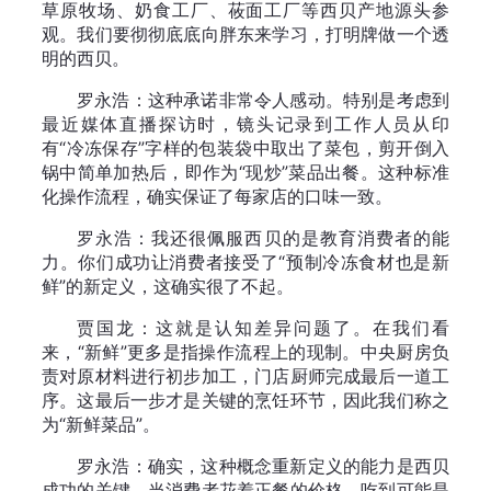
草原牧场、奶食工厂、莜面工厂等西贝产地源头参
观。我们要彻彻底底向胖东来学习，打明牌做一个透
明的西贝。
罗永浩：这种承诺非常令人感动。特别是考虑到
最近媒体直播探访时，镜头记录到工作人员从印
有“冷冻保存”字样的包装袋中取出了菜包，剪开倒入
锅中简单加热后，即作为“现炒”菜品出餐。这种标准
化操作流程，确实保证了每家店的口味一致。
罗永浩：我还很佩服西贝的是教育消费者的能
力。你们成功让消费者接受了“预制冷冻食材也是新
鲜”的新定义，这确实很了不起。
贾国龙：这就是认知差异问题了。在我们看
来，“新鲜”更多是指操作流程上的现制。中央厨房负
责对原材料进行初步加工，门店厨师完成最后一道工
序。这最后一步才是关键的烹饪环节，因此我们称之
为“新鲜菜品”。
罗永浩：确实，这种概念重新定义的能力是西贝
成功的关键。当消费者花着正餐的价格，吃到可能是