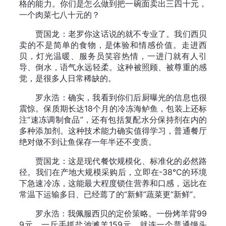
格的能力。你们是怎么做到把一碗面卖出三四十元，
一个肉菜七八十元的？
贾国龙：老罗你这话说的就不专业了。我们西贝
卖的不是简单的食物，是体验和情感价值。走进西
贝，灯光温暖、服务员笑容热情，一进门就有人引
导、倒水，语气永远轻柔。这种被照顾、被尊重的感
觉，是很多人日常稀缺的。
罗永浩：确实，我看到你们后厨曝光的信息也很
震惊。保质期长达18个月的冷冻海鲈鱼，包装上还标
注“速冻调制食品”，还有包括复配水分保持剂在内的
多种添加剂。这种技术能力确实值得学习，普通餐厅
绝对做不到让鱼保存一年半还不变质。
贾国龙：这是现代餐饮规模化、标准化的必然路
径。我们在产地大规模采购后，立即在-38°C的环境
下急速冷冻，这能最大程度锁住营养和口感，远比在
常温下运输多日、已经蔫了的“新鲜”蔬菜更“新鲜”。
罗永浩：我佩服西贝的定价策略。一份烤羊背99
9元，一斤手抓盐池滩羊159元，就连一个普通馒头