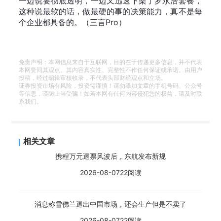
一边说要彻底透明，一边又迅速下架了罗永浩套餐，
这种说最软的话，做最硬的事的决策能力，真不是每
个企业都具备的。（三言Pro）
免责声明：本网信息来自于互联网，目的在于传递更多信息，并不代表
本网赞同其观点。其内容真实性、完整性不作任何保证或承诺。由用户
投稿，经过编辑审核收录，不代表头部财经观点和立场。
证券投资市场有风险，投资需谨慎！请勿添加文章的手机号码、公众号
等信息，谨防上当受骗！如若本网有任何内容侵犯您的权益，请及时联
系我们。
相关文章
携程万元退票风波后，东航发布新规
2026-08-07
22阅读
消息称雪佛兰退出中国市场，还会生产但是不卖了
2026-08-07
22阅读