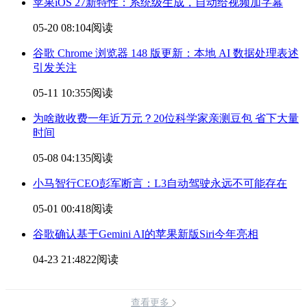
苹果iOS 27新特性：系统级生成，自动给视频加字幕
05-20 08:10
4阅读
谷歌 Chrome 浏览器 148 版更新：本地 AI
数据处理
表述
引发关注
05-11 10:35
5阅读
为啥敢收费一年近万元？20位科学家亲测豆包 省下大量
时间
05-08 04:13
5阅读
小马智行CEO彭军断言：L3自动驾驶永远不可能存在
05-01 00:41
8阅读
谷歌确认基于Gemini AI的苹果新版Siri今年亮相
04-23 21:48
22阅读
查看更多