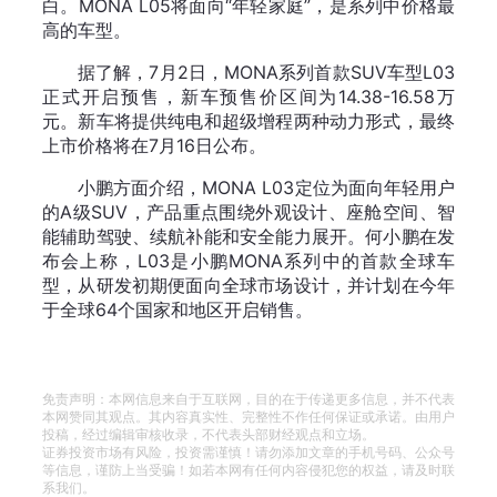
白。MONA L05将面向“年轻家庭”，是系列中价格最
高的车型。
据了解，7月2日，MONA系列首款SUV车型L03
正式开启预售，新车预售价区间为14.38-16.58万
元。新车将提供纯电和超级增程两种动力形式，最终
上市价格将在7月16日公布。
小鹏方面介绍，MONA L03定位为面向年轻用户
的A级SUV，产品重点围绕外观设计、座舱空间、智
能辅助驾驶、续航补能和安全能力展开。何小鹏在发
布会上称，L03是小鹏MONA系列中的首款全球车
型，从研发初期便面向全球市场设计，并计划在今年
于全球64个国家和地区开启销售。
免责声明：本网信息来自于互联网，目的在于传递更多信息，并不代表
本网赞同其观点。其内容真实性、完整性不作任何保证或承诺。由用户
投稿，经过编辑审核收录，不代表头部财经观点和立场。
证券投资市场有风险，投资需谨慎！请勿添加文章的手机号码、公众号
等信息，谨防上当受骗！如若本网有任何内容侵犯您的权益，请及时联
系我们。