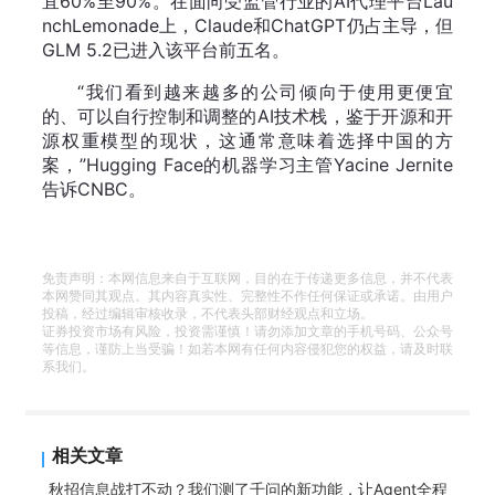
宜60%至90%。在面向受监管行业的AI代理平台Lau
nchLemonade上，Claude和ChatGPT仍占主导，但
GLM 5.2已进入该平台前五名。
“我们看到越来越多的公司倾向于使用更便宜
的、可以自行控制和调整的AI技术栈，鉴于开源和开
源权重模型的现状，这通常意味着选择中国的方
案，”Hugging Face的机器学习主管Yacine Jernite
告诉CNBC。
免责声明：本网信息来自于互联网，目的在于传递更多信息，并不代表
本网赞同其观点。其内容真实性、完整性不作任何保证或承诺。由用户
投稿，经过编辑审核收录，不代表头部财经观点和立场。
证券投资市场有风险，投资需谨慎！请勿添加文章的手机号码、公众号
等信息，谨防上当受骗！如若本网有任何内容侵犯您的权益，请及时联
系我们。
相关文章
秋招信息战打不动？我们测了千问的新功能，让Agent全程