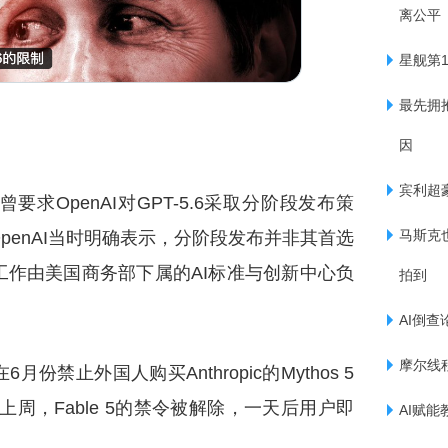
离公平
星舰第
最先拥
因
宾利超豪
求OpenAI对GPT-5.6采取分阶段发布策
马斯克
enAI当时明确表示，分阶段发布并非其首选
作由美国商务部下属的AI标准与创新中心负
拍到
AI倒查
摩尔线程
禁止外国人购买Anthropic的Mythos 5
上周，Fable 5的禁令被解除，一天后用户即
AI赋