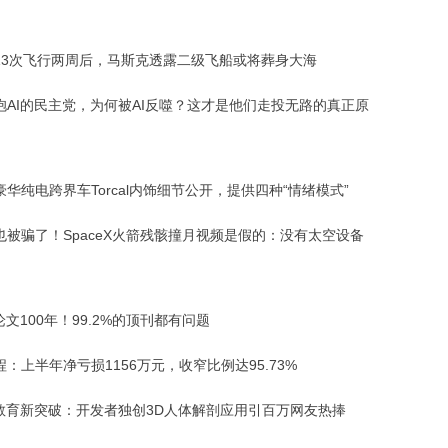
13次飞行两周后，马斯克透露二级飞船或将葬身大海
抱AI的民主党，为何被AI反噬？这才是他们走投无路的真正原
华纯电跨界车Torcal内饰细节公开，提供四种“情绪模式”
也被骗了！SpaceX火箭残骸撞月视频是假的：没有太空设备
论文100年！99.2%的顶刊都有问题
：上半年净亏损1156万元，收窄比例达95.73%
能教育新突破：开发者独创3D人体解剖应用引百万网友热捧