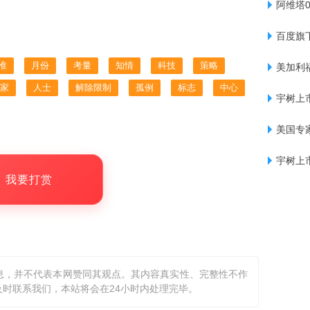
阿维塔0
百度旗
准
月份
考量
知情
科技
策略
美加利
家
人士
解除限制
孤例
标志
中心
宇树上
美国专
宇树上
，我要打赏
息，并不代表本网赞同其观点。其内容真实性、完整性不作
时联系我们，本站将会在24小时内处理完毕。