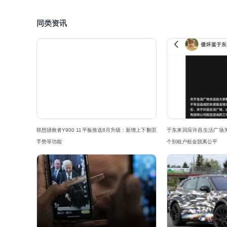
同类资讯
联想拯救者Y900 11平板推送8月升级：新增上下翻页
于东来回应许昌生活广场
手势等功能
个别租户租金脱离公平