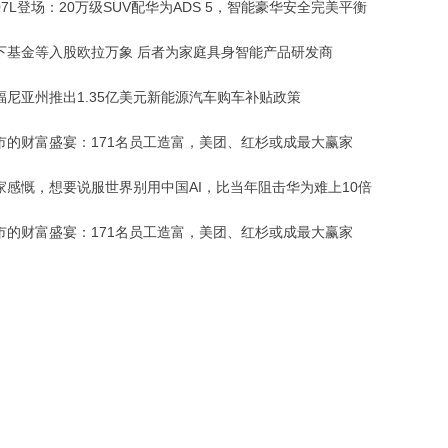
7L登场：20万级SUV配华为ADS 5，智能豪华安全完美平衡
下基金等入股欧拉万象 后者为家庭具身智能产品研发商
福尼亚州推出1.35亿美元新能源汽车购车补贴政策
市的财富盛宴：171名员工造富，美团、红杉或成最大赢家
家感慨，想要说服世界别用中国AI，比当年阻击华为难上10倍
市的财富盛宴：171名员工造富，美团、红杉或成最大赢家