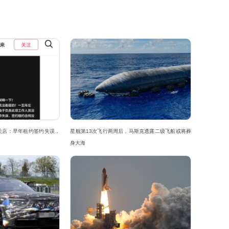
关店：早年租约签约失误，
星舰第13次飞行两周后，马斯克透露二级飞船或将葬
身大海