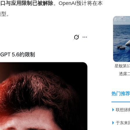
出口与应用限制已被解除
。OpenAI预计将在本
模型。
星舰第1
透露
热门推荐
联想拯
于东来