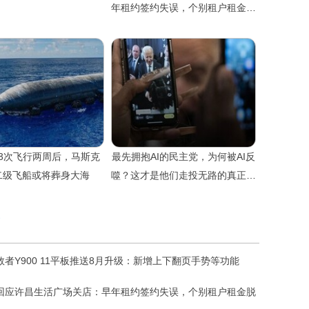
年租约签约失误，个别租户租金脱
离公平
3次飞行两周后，马斯克
最先拥抱AI的民主党，为何被AI反
二级飞船或将葬身大海
噬？这才是他们走投无路的真正原
因
救者Y900 11平板推送8月升级：新增上下翻页手势等功能
回应许昌生活广场关店：早年租约签约失误，个别租户租金脱