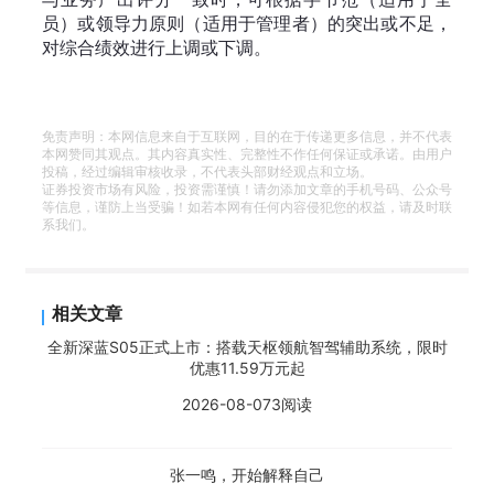
员）或领导力原则（适用于管理者）的突出或不足，
对综合绩效进行上调或下调。
免责声明：本网信息来自于互联网，目的在于传递更多信息，并不代表
本网赞同其观点。其内容真实性、完整性不作任何保证或承诺。由用户
投稿，经过编辑审核收录，不代表头部财经观点和立场。
证券投资市场有风险，投资需谨慎！请勿添加文章的手机号码、公众号
等信息，谨防上当受骗！如若本网有任何内容侵犯您的权益，请及时联
系我们。
相关文章
全新深蓝S05正式上市：搭载天枢领航智驾辅助系统，限时
优惠11.59万元起
2026-08-07
3阅读
张一鸣，开始解释自己