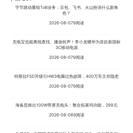
字节跳动重组ToB业务：豆包、飞书、火山扮演什么新角
色？
2026-08-07
9阅读
充电宝也能离线查找、播放铃声！李小龙晒华为首款新国标
3C移动电源
2026-08-07
9阅读
特斯拉FSD升级引HW3电脑过热故障，400万车主存隐患
2026-08-07
9阅读
海备思推出100W带屏充电头：整合拓展坞功能，299元
2026-08-06
9阅读