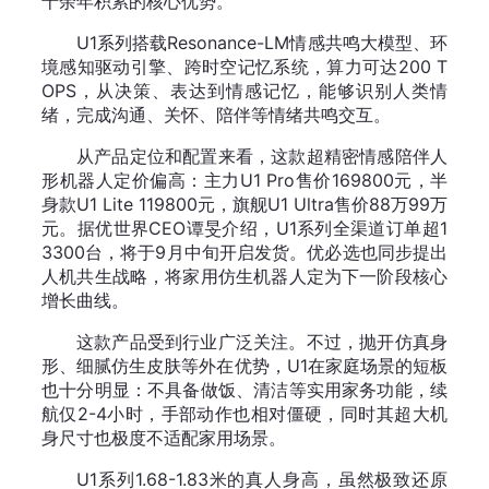
十余年积累的核心优势。
U1系列搭载Resonance-LM情感共鸣大模型、环
境感知驱动引擎、跨时空记忆系统，算力可达200 T
OPS，从决策、表达到情感记忆，能够识别人类情
绪，完成沟通、关怀、陪伴等情绪共鸣交互。
从产品定位和配置来看，这款超精密情感陪伴人
形机器人定价偏高：主力U1 Pro售价169800元，半
身款U1 Lite 119800元，旗舰U1 Ultra售价88万99万
元。据优世界CEO谭旻介绍，U1系列全渠道订单超1
3300台，将于9月中旬开启发货。优必选也同步提出
人机共生战略，将家用仿生机器人定为下一阶段核心
增长曲线。
这款产品受到行业广泛关注。不过，抛开仿真身
形、细腻仿生皮肤等外在优势，U1在家庭场景的短板
也十分明显：不具备做饭、清洁等实用家务功能，续
航仅2-4小时，手部动作也相对僵硬，同时其超大机
身尺寸也极度不适配家用场景。
U1系列1.68-1.83米的真人身高，虽然极致还原