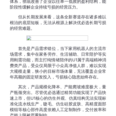
体系，彻底改善了企业以往单一低效的盈利结构，能
阶段性缓解企业持续亏损的经营压力。
但从长期发展来看，这条全新赛道存在诸多难以
根治的底层短板，无法从根源上解决优必选长期亏损
的经营难题。
首先是产品需求错位，当下家用机器人的主流市
场需求，集中在家务劳作、生活辅助、日常陪护等实
用刚需功能，而主打纯情绪陪伴的U1属于高端精神消
费类产品，受众仅局限于小众高净值人群，难以实现
大规模走量，狭小的目标市场体量，无法覆盖企业常
年高额的固定研发投入，亏损核心隐患始终存在。
其次，产品规模化降本、产能爬坡难度极大，量
产瓶颈突出。尽管优必选通过精简功能实现了产品快
速上市，但U1核心的仿生外观、仿真结构无法实现标
准化流水线生产，睫毛、仿生硅胶皮肤、高精度面部
模组等核心部件高度依赖人工定制制作，交付效率和
产能上限被严重制约。