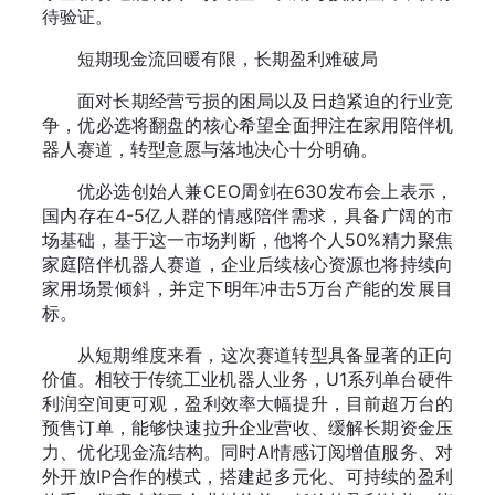
待验证。
短期现金流回暖有限，长期盈利难破局
面对长期经营亏损的困局以及日趋紧迫的行业竞
争，优必选将翻盘的核心希望全面押注在家用陪伴机
器人赛道，转型意愿与落地决心十分明确。
优必选创始人兼CEO周剑在630发布会上表示，
国内存在4-5亿人群的情感陪伴需求，具备广阔的市
场基础，基于这一市场判断，他将个人50%精力聚焦
家庭陪伴机器人赛道，企业后续核心资源也将持续向
家用场景倾斜，并定下明年冲击5万台产能的发展目
标。
从短期维度来看，这次赛道转型具备显著的正向
价值。相较于传统工业机器人业务，U1系列单台硬件
利润空间更可观，盈利效率大幅提升，目前超万台的
预售订单，能够快速拉升企业营收、缓解长期资金压
力、优化现金流结构。同时AI情感订阅增值服务、对
外开放IP合作的模式，搭建起多元化、可持续的盈利