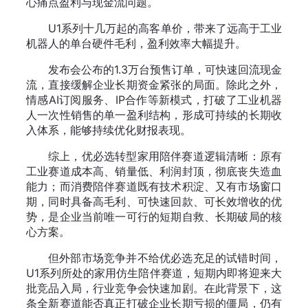
心痛点盈利与现金流问题。
U1系列十几万起的高客单价，带来了远高于工业
机器人的单台硬件毛利，盈利效率大幅提升。
发布会公布的1.3万台预售订单，可快速回流现金
流，直接缓解企业长期资金紧张的局面。除此之外，
情感AI订阅服务、IP合作等新模式，打破了工业机器
人一次性销售的单一盈利结构，形成可持续的长期收
入体系，能够持续优化财报表现。
综上，优必选转型家用陪伴赛道逻辑清晰：原有
工业赛道成本高、销量低、利润封顶，彻底丧失造血
能力；而消费陪伴赛道既有技术积淀、又有市场窗口
期，同时具备高毛利、可快速回款、可长效增收的优
势，是企业当前唯一可行的短期自救、长期破局的核
心方案。
但外部市场竞争并不给优必选充足的试错时间，
U1系列所处的家用仿生陪伴赛道，短期内即将迎来大
批竞品入局，行业竞争会快速加剧。在此背景下，这
条全新赛道能否真正打破企业长期亏损的僵局，仍有