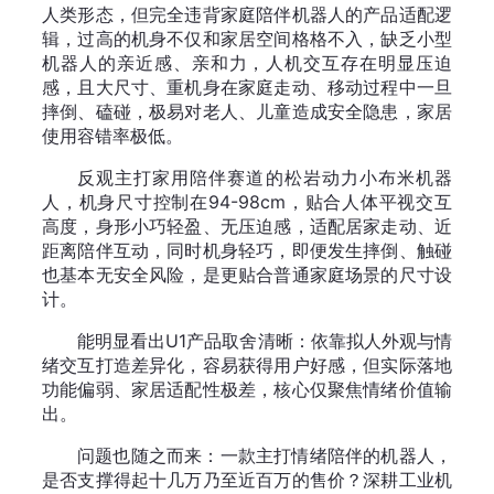
人类形态，但完全违背家庭陪伴机器人的产品适配逻
辑，过高的机身不仅和家居空间格格不入，缺乏小型
机器人的亲近感、亲和力，人机交互存在明显压迫
感，且大尺寸、重机身在家庭走动、移动过程中一旦
摔倒、磕碰，极易对老人、儿童造成安全隐患，家居
使用容错率极低。
反观主打家用陪伴赛道的松岩动力小布米机器
人，机身尺寸控制在94-98cm，贴合人体平视交互
高度，身形小巧轻盈、无压迫感，适配居家走动、近
距离陪伴互动，同时机身轻巧，即便发生摔倒、触碰
也基本无安全风险，是更贴合普通家庭场景的尺寸设
计。
能明显看出U1产品取舍清晰：依靠拟人外观与情
绪交互打造差异化，容易获得用户好感，但实际落地
功能偏弱、家居适配性极差，核心仅聚焦情绪价值输
出。
问题也随之而来：一款主打情绪陪伴的机器人，
是否支撑得起十几万乃至近百万的售价？深耕工业机