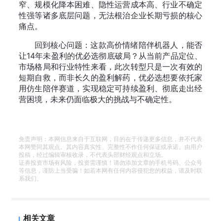
窄、规模化降本困难、隐性运营成本高、行业不确定
性强等诸多底层问题，无法根治企业长期亏损的核心
痛点。
回到核心问题：这款高价情绪陪伴机器人，能否
让14年未盈利的优必选彻底破局？从当前产品定位、
市场格局和行业特性来看，此次转型只是一次有效的
短期自救，而非长久的盈利解药，优必选想要依托家
用仿生陪伴赛道，实现稳定可持续盈利、彻底走出经
营困境，未来仍面临极大的挑战与不确定性。
免责声明：本网信息来自于互联网，目的在于传递更多信息，并不代表
本网赞同其观点。其内容真实性、完整性不作任何保证或承诺。由用户
投稿，经过编辑审核收录，不代表头部财经观点和立场。
证券投资市场有风险，投资需谨慎！请勿添加文章的手机号码、公众号
等信息，谨防上当受骗！如若本网有任何内容侵犯您的权益，请及时联
系我们。
相关文章