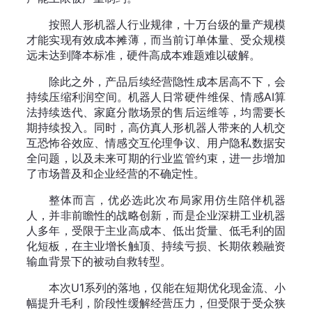
按照人形机器人行业规律，十万台级的量产规模
才能实现有效成本摊薄，而当前订单体量、受众规模
远未达到降本标准，硬件高成本难题难以破解。
除此之外，产品后续经营隐性成本居高不下，会
持续压缩利润空间。机器人日常硬件维保、情感AI算
法持续迭代、家庭分散场景的售后运维等，均需要长
期持续投入。同时，高仿真人形机器人带来的人机交
互恐怖谷效应、情感交互伦理争议、用户隐私数据安
全问题，以及未来可期的行业监管约束，进一步增加
了市场普及和企业经营的不确定性。
整体而言，优必选此次布局家用仿生陪伴机器
人，并非前瞻性的战略创新，而是企业深耕工业机器
人多年，受限于主业高成本、低出货量、低毛利的固
化短板，在主业增长触顶、持续亏损、长期依赖融资
输血背景下的被动自救转型。
本次U1系列的落地，仅能在短期优化现金流、小
幅提升毛利，阶段性缓解经营压力，但受限于受众狭