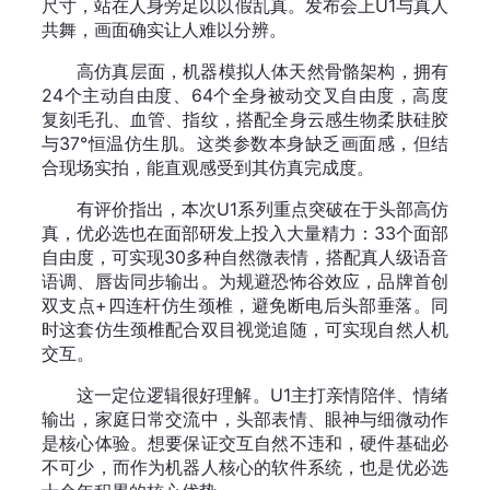
尺寸，站在人身旁足以以假乱真。发布会上U1与真人
共舞，画面确实让人难以分辨。
高仿真层面，机器模拟人体天然骨骼架构，拥有
24个主动自由度、64个全身被动交叉自由度，高度
复刻毛孔、血管、指纹，搭配全身云感生物柔肤硅胶
与37°恒温仿生肌。这类参数本身缺乏画面感，但结
合现场实拍，能直观感受到其仿真完成度。
有评价指出，本次U1系列重点突破在于头部高仿
真，优必选也在面部研发上投入大量精力：33个面部
自由度，可实现30多种自然微表情，搭配真人级语音
语调、唇齿同步输出。为规避恐怖谷效应，品牌首创
双支点+四连杆仿生颈椎，避免断电后头部垂落。同
时这套仿生颈椎配合双目视觉追随，可实现自然人机
交互。
这一定位逻辑很好理解。U1主打亲情陪伴、情绪
输出，家庭日常交流中，头部表情、眼神与细微动作
是核心体验。想要保证交互自然不违和，硬件基础必
不可少，而作为机器人核心的软件系统，也是优必选