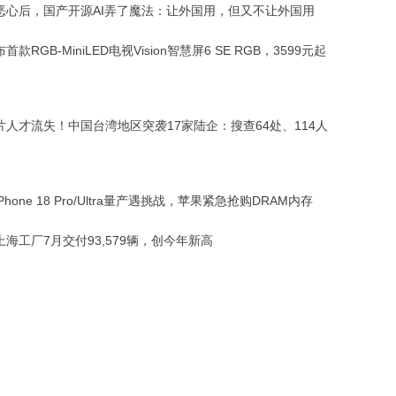
恶心后，国产开源AI弄了魔法：让外国用，但又不让外国用
款RGB-MiniLED电视Vision智慧屏6 SE RGB，3599元起
片人才流失！中国台湾地区突袭17家陆企：搜查64处、114人
Phone 18 Pro/Ultra量产遇挑战，苹果紧急抢购DRAM内存
海工厂7月交付93,579辆，创今年新高