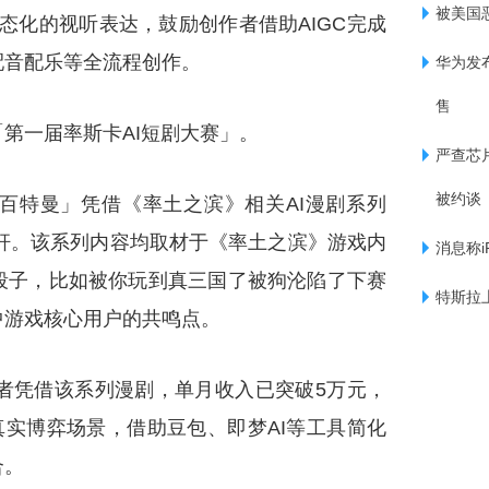
被美国
态化的视听表达，鼓励创作者借助AIGC完成
配音配乐等全流程创作。
华为发布首
售
第一届率斯卡AI短剧大赛」。
严查芯
被约谈
百特曼」凭借《率土之滨》相关AI漫剧系列
杆。该系列内容均取材于《率土之滨》游戏内
消息称i
段子，比如被你玩到真三国了被狗沦陷了下赛
特斯拉上
中游戏核心用户的共鸣点。
者凭借该系列漫剧，单月收入已突破5万元，
真实博弈场景，借助豆包、即梦AI等工具简化
合。