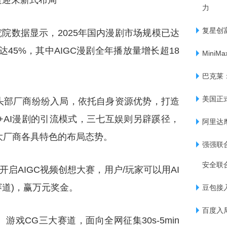
道迎来新式布局
力
复星创
研究院数据显示，2025年国内漫剧市场规模已达
幅达45%，其中AIGC漫剧全年播放量增长超18
Mini
巴克莱
美国正
头部厂商纷纷入局，依托自身资源优势，打造
+AI漫剧的引流模式，三七互娱则另辟蹊径，
阿里达摩
大厂商各具特色的布局态势。
强强联
安全联
道开启AIGC视频创想大赛，用户/玩家可以用AI
三赛道)，赢万元奖金。
豆包接入
百度入局
戏CG三大赛道，面向全网征集30s-5min