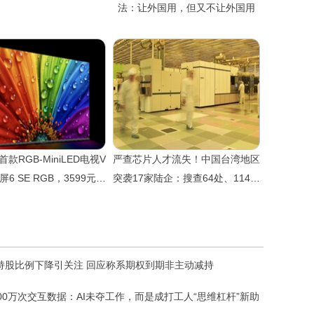
法：让外国用，但又不让外国用
款RGB-MiniLED电视V
严查芯片人才流失！中国台湾地区
慧屏6 SE RGB，3599元起
突袭17家陆企：搜查64处、114人
售
被约谈
持股比例下降引关注 回应称系期权到期非主动减持
500万次交互数据：AI未夺工作，而是成打工人“思维杠杆”新助