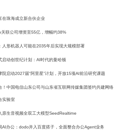
富在珠海成立新合伙企业
Max关联公司增资至55亿，增幅约38%
：人形机器人可能在2035年后实现大规模部署
式启动创世纪计划：AI时代的曼哈顿
院启动2027届“阿里星”计划，开放15项AI前沿研究课题
合！中国电信山东公司与山东省互联网传媒集团签约共建网络
合实验室
原生音视频全双工大模型SeedRealtime
AI办公：dodo并入百度搭子，全面整合办公Agent业务