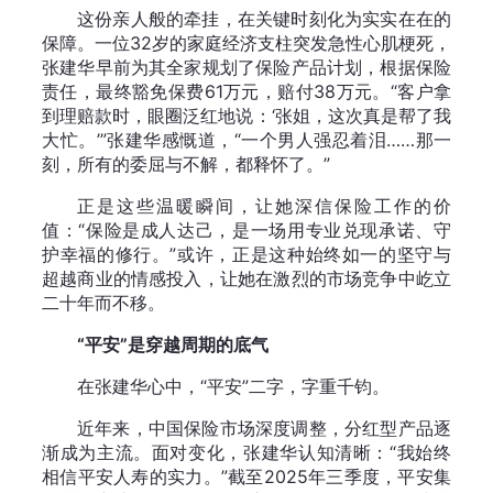
这份亲人般的牵挂，在关键时刻化为实实在在的
保障。一位32岁的家庭经济支柱突发急性心肌梗死，
张建华早前为其全家规划了保险产品计划，根据保险
责任，最终豁免保费61万元，赔付38万元。“客户拿
到理赔款时，眼圈泛红地说：‘张姐，这次真是帮了我
大忙。’”张建华感慨道，“一个男人强忍着泪……那一
刻，所有的委屈与不解，都释怀了。”
正是这些温暖瞬间，让她深信保险工作的价
值：“保险是成人达己，是一场用专业兑现承诺、守
护幸福的修行。”或许，正是这种始终如一的坚守与
超越商业的情感投入，让她在激烈的市场竞争中屹立
二十年而不移。
“平安”是穿越周期的底气
在张建华心中，“平安”二字，字重千钧。
近年来，中国保险市场深度调整，分红型产品逐
渐成为主流。面对变化，张建华认知清晰：“我始终
相信平安人寿的实力。”截至2025年三季度，平安集