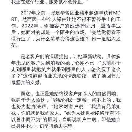
我还在这个行业，服务就不会停止。”
2017年之前，张建华曾因业绩卓越连年获评MD
RT。然而因一些个人缘由让她不得不暂停手上的工
作。2022年，牵挂客户的她选择回归。重拾事业
后，她面对的却是一个陌生的市场。“突然觉得看不
懂行业了，为什么签单变得这么难？”她一度陷入迷
茫。
是老客户们的温暖拥抱，让她重新站稳。几位多
年未见的客户见到消瘦的她，心疼不已：“以前那个
走到哪里就把笑声就带到哪里的人，怎么瘦了这么
多？”这份超越商业关系的情感联结，成了她回归后
最坚实的支撑。
而这，也正是她始终视客户如亲人的自然回响。
张建华为人热忱，“能帮的我一定帮，帮不上的，我
也努力想办法帮。”她常对客户说：“我没有兄弟姐
妹，你们就是我的家人。”她为人处世始终恪守着“不
以善小而不为”的原则，当听说客户生病，即使她自
己身体不适，仍坚持前去探望。