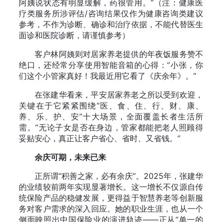
阿姨说状态有明显缓解，药很管用。”（注：健康医
疗类服务所涉评估/咨询结果仅作为健康咨询类建议
参考，不作为诊断、确诊和治疗依据，不能代替医生
面诊和医院诊断，请谨慎参考）
客户林阿姨则对居家养老提供的年夜饭服务赞不
绝口，还经常分享使用智能音箱的心得：“小张，你
们这个小管家真好！我最近用它看了《庆余年》。”
在张建华看来，平安居家养老之所以受到欢迎，
关键在于它紧紧围绕“医、食、住、行、财、康、
养、乐、护、安”十大场景，全面覆盖长者生活所
需。“无论子女是否在身边，管家都能把老人照顾得
妥贴安心，真正让客户省心、省时、又省钱。”
余庆可期，未来已来
正所谓“积善之家，必有余庆”。2025年，张建华
的业绩较前两年实现显著增长。这一增长不仅源自传
统保险产品的稳健发展，更得益于智慧养老等创新服
务对客户需求的深入回应。她的职业生涯，也从一个
侧面映照出中国保险业的演进轨迹——正从“单一的