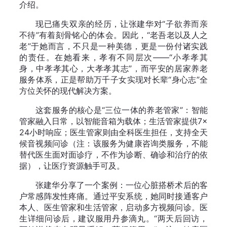
介绍。
现已痛失双亲的经历，让张建华对“子欲养而亲
不待”有着刻骨铭心的体会。因此，“老吾老以及人之
老”于她而言，不只是一种美德，更是一份付诸实践
的责任。在她看来，孝有不同层次——“小孝孝其
身，中孝孝其心，大孝孝其志”，而平安的居家养老
服务体系，正是帮助万千子女实现对长辈“身心志”全
方位关怀的现代解决方案。
这套服务的核心是“三位一体的养老管家”：智能
管家融入日常，以智能音箱为载体；生活管家提供7×
24小时响应；医生管家则由全科医生担任，支持全天
候音视频问诊（注：该服务为健康咨询类服务，不能
替代医生面对面诊疗，不作为诊断、确诊和治疗的依
据），让医疗资源触手可及。
张建华分享了一个案例：一位心脏搭桥术后的客
户常感阵发性疼痛。通过平安系统，她同时接通客户
本人、医生管家和生活管家，启动多方视频问诊。医
生详细问诊后，建议服用丹参滴丸。“两天后回访，