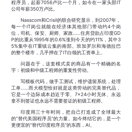
程序员，起薪7056卢比一个月，如今在一家头部IT
公司年薪350万卢比。
Nasscom和Crisil的联合研究显示，到2007年，
每一个IT岗位就能在经济体其他部门带动约4个岗
位，司机、保安、厨师、家政……住房贷款占印度GD
P的比重从1995年的0.6%涨到今天的约11%，其中3
5%集中在IT重镇云集的南部。班加罗尔和海德拉巴
的整个楼市，几乎押在了IT白领的工资单上。
问题在于，这套模式卖的商品有一个精确的名
字：初级和中级工程师的重复性劳动。
写模板代码，做手工测试，维护遗留系统，处理
工单……而大模型恰好就是这类劳动的完美替代品，
它是一个边际成本趋近于零、7×24小时无休、永远
拿不到签证也永远不需要签证的初级工程师。
印度用三十年时间，把自己打造成了全球最大
的“替代美国程序员”的力量。如今终结它的，是一个
更便宜的“替代印度程序员”的东西，AI。