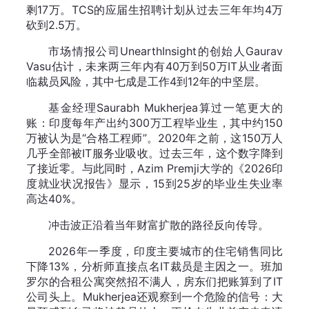
剩17万。TCS的应届生招聘计划从过去三年年均4万
砍到2.5万。
市场情报公司UnearthInsight的创始人Gaurav
Vasu估计，未来两三年内有40万到50万IT从业者面
临裁员风险，其中七成是工作4到12年的中坚层。
基金经理Saurabh Mukherjea算过一笔更大的
账：印度每年产出约300万工程毕业生，其中约150
万被认为是“合格工程师”。2020年之前，这150万人
几乎全部被IT服务业吸收。过去三年，这个数字降到
了接近零。与此同时，Azim Premji大学的《2026印
度就业状况报告》显示，15到25岁的毕业生失业率
高达40%。
冲击波正沿着当年财富扩散的路径反向传导。
2026年一季度，印度主要城市的住宅销售同比
下降13%，分析师直接点名IT裁员是主因之一。班加
罗尔的合租公寓突然招不满人，房东们把账算到了IT
公司头上。Mukherjea还观察到一个危险的信号：大