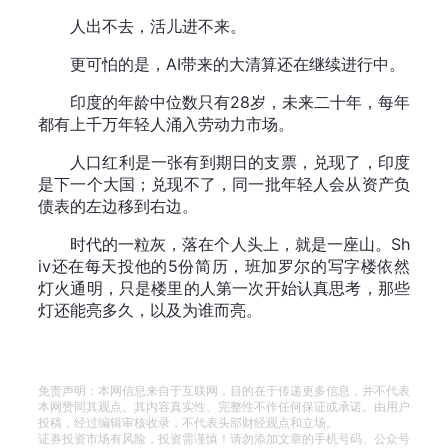
人出不去，活儿进不来。
更可怕的是，AI带来的大清算还在继续进行中。
印度的年龄中位数只有28岁，未来二十年，每年
都有上千万年轻人涌入劳动力市场。
人口红利是一张有到期日的支票，兑现了，印度
是下一个大国；兑现不了，同一批年轻人会从资产负
债表的左边移到右边。
时代的一粒灰，落在个人头上，就是一座山。Sh
iv还在每天投他的5份简历，班加罗尔的写字楼依然
灯火通明，只是楼里的人第一次开始认真思考，那些
灯还能亮多久，以及为谁而亮。
免责声明：本网信息来自于互联网，目的在于传递更多信息，并不代表
本网赞同其观点。其内容真实性、完整性不作任何保证或承诺。由用户
投稿，经过编辑审核收录，不代表头部财经观点和立场。
证券投资市场有风险，投资需谨慎！请勿添加文章的手机号码、公众号