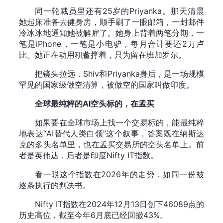
同一轮裁员里还有25岁的Priyanka。那天清晨
她起床准备去健身房，顺手刷了一眼邮箱，一封邮件
冷冰冰地通知她被解雇了。她身上背着两笔分期，一
笔是iPhone，一笔是小电驴，每月合计要还2万卢
比。她正在动用积蓄撑着，只为留在班加罗尔。
把镜头拉远，Shiv和Priyanka身后，是一场规模
罕见的国家级做空清算，被做空的国家叫做印度。
全球最纯粹的AI空头标的，在孟买
如果要在全球市场上找一个交易标的，能最纯粹
地表达“AI替代人类白领”这个叙事，答案既在纳斯达
克的多头名单里，也在孟买交易所的空头名单上。前
者是英伟达，后者是印度Nifty IT指数。
看一眼这个指数在2026年的走势，如同一份被
逐条执行的判决书。
Nifty IT指数在2024年12月13日创下46089点的
历史高位，截至今年6月底已经回撤43%。