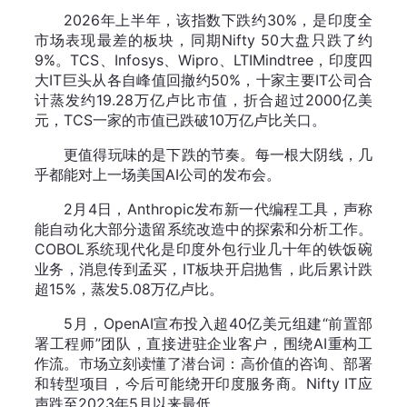
2026年上半年，该指数下跌约30%，是印度全
市场表现最差的板块，同期Nifty 50大盘只跌了约
9%。TCS、Infosys、Wipro、LTIMindtree，印度四
大IT巨头从各自峰值回撤约50%，十家主要IT公司合
计蒸发约19.28万亿卢比市值，折合超过2000亿美
元，TCS一家的市值已跌破10万亿卢比关口。
更值得玩味的是下跌的节奏。每一根大阴线，几
乎都能对上一场美国AI公司的发布会。
2月4日，Anthropic发布新一代编程工具，声称
能自动化大部分遗留系统改造中的探索和分析工作。
COBOL系统现代化是印度外包行业几十年的铁饭碗
业务，消息传到孟买，IT板块开启抛售，此后累计跌
超15%，蒸发5.08万亿卢比。
5月，OpenAI宣布投入超40亿美元组建“前置部
署工程师”团队，直接进驻企业客户，围绕AI重构工
作流。市场立刻读懂了潜台词：高价值的咨询、部署
和转型项目，今后可能绕开印度服务商。Nifty IT应
声跌至2023年5月以来最低。