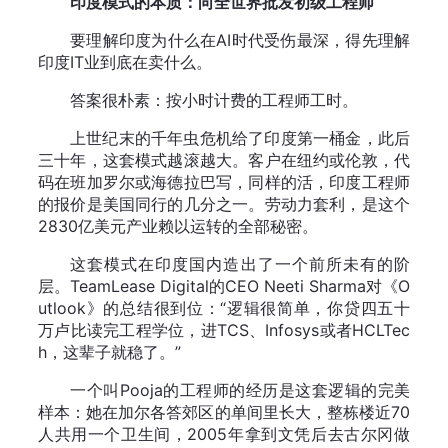
印度模式的本质：向全世界批发初级工程师
要理解印度为什么在AI时代受伤最深，得先理解
印度IT业到底在卖什么。
答案很朴素：按小时计费的工程师工时。
上世纪末的千年虫危机给了印度第一桶金，此后
三十年，这套模式越滚越大。客户在纽约或伦敦，代
码在班加罗尔或海德拉巴写，同样的活，印度工程师
的报价是美国同行的几分之一。劳动力套利，是这个
2830亿美元产业赖以运转的全部秘密。
这套模式在印度国内造出了一个前所未有的阶
层。TeamLease Digital的CEO Neeti Sharma对《O
utlook》的总结很到位：“逻辑很简单，你贷四五十
万卢比读完工程学位，进TCS、Infosys或者HCLTec
h，这辈子就稳了。”
一个叫Pooja的工程师的经历是这套逻辑的完美
样本：她在加尔各答郊区的单间里长大，整栋楼近70
人共用一个卫生间，2005年拿到文凭后去古尔冈做