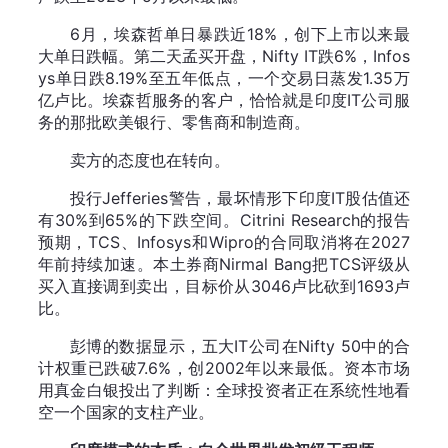
6月，埃森哲单日暴跌近18%，创下上市以来最
大单日跌幅。第二天孟买开盘，Nifty IT跌6%，Infos
ys单日跌8.19%至五年低点，一个交易日蒸发1.35万
亿卢比。埃森哲服务的客户，恰恰就是印度IT公司服
务的那批欧美银行、零售商和制造商。
卖方的态度也在转向。
投行Jefferies警告，最坏情形下印度IT股估值还
有30%到65%的下跌空间。Citrini Research的报告
预期，TCS、Infosys和Wipro的合同取消将在2027
年前持续加速。本土券商Nirmal Bang把TCS评级从
买入直接调到卖出，目标价从3046卢比砍到1693卢
比。
彭博的数据显示，五大IT公司在Nifty 50中的合
计权重已跌破7.6%，创2002年以来最低。资本市场
用真金白银投出了判断：全球投资者正在系统性地看
空一个国家的支柱产业。