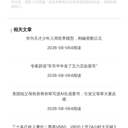
等信息，谨防上当受骗！如若本网有任何内容侵犯您的权益，请及时联
系我们。
相关文章
华为天才少年入局世界模型，刚融资数亿元
2026-08-06
4阅读
专家辟谣“车市半年发了五六百款新车”
2026-08-06
4阅读
美国祖父母热衷将孙辈写进AI生成童书，引发父母辈大量反
感
2026-08-06
4阅读
三十多亿收入囊中！尊界V680、V800上市24小时大定破3