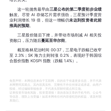
这一轮抛售最早由
三星公布的第二季度初步业绩
触发。尽管 AI 存储芯片需求强劲，三星预计季度营
业利润增长 19 倍，但这一增幅仍
未达到投资者此前
推高的预期
。
三星股价随后下挫，并带动市场削减 AI 相关投
资敞口，压力随后
蔓延至华尔街
。
截至格林尼治时间 00:37，三星电子跌幅已收窄
至 2.3%；SK 海力士则转涨 0.2%，表现好于韩国综
合股价指数 KOSPI 指数（跌幅 1.4%）。
免责声明：本网信息来自于互联网，目的在于传递更多信息，并不代表
本网赞同其观点。其内容真实性、完整性不作任何保证或承诺。由用户
投稿，经过编辑审核收录，不代表头部财经观点和立场。
证券投资市场有风险，投资需谨慎！请勿添加文章的手机号码、公众号
等信息，谨防上当受骗！如若本网有任何内容侵犯您的权益，请及时联
系我们。