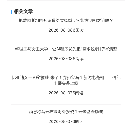
相关文章
把爱因斯坦的知识喂给大模型，它能发明相对论吗？
2026-08-08
6阅读
华理工与女王大学：让AI程序员先把"需求说明书"写清楚
2026-08-08
6阅读
比亚迪又一9系“揽胜”来了！奔驰宝马全新纯电亮相，工信部
车展突袭上线
2026-08-07
6阅读
消息称马云布局海外投资？云锋基金辟谣
2026-08-07
6阅读