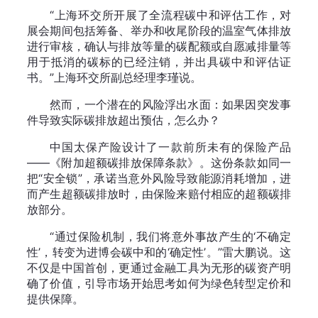
“上海环交所开展了全流程碳中和评估工作，对
展会期间包括筹备、举办和收尾阶段的温室气体排放
进行审核，确认与排放等量的碳配额或自愿减排量等
用于抵消的碳标的已经注销，并出具碳中和评估证
书。”上海环交所副总经理李瑾说。
然而，一个潜在的风险浮出水面：如果因突发事
件导致实际碳排放超出预估，怎么办？
中国太保产险设计了一款前所未有的保险产品
——《附加超额碳排放保障条款》。这份条款如同一
把“安全锁”，承诺当意外风险导致能源消耗增加，进
而产生超额碳排放时，由保险来赔付相应的超额碳排
放部分。
“通过保险机制，我们将意外事故产生的‘不确定
性’，转变为进博会碳中和的‘确定性’。”雷大鹏说。这
不仅是中国首创，更通过金融工具为无形的碳资产明
确了价值，引导市场开始思考如何为绿色转型定价和
提供保障。