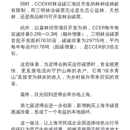
同时，CCER对林业碳汇项目开发的林种或林龄
有限制，而三明林业碳票无论是生态公益林、天然
林，还是商品林均可开发林业碳票。
此外，以森林经营项目开发为例，CCER每年每
亩减排量0.2吨—0.3吨（额外增量）。三明林业碳票
首批开发面积7630亩，碳减排量为29715吨，平均
每年每亩约0.78吨（固碳增量），是CCER的3倍左
右。
这意味着，当进博会购买这些碳票时，资金能更
快、更直接地流向守护山林的农户。它将“绿水青
山”直接变为林农的收入，为乡村振兴带来切实的资
金。
最终，目光回到进博会举办地上海。
第七届进博会进一步创新，新增购买上海市碳普
惠减排量，形成了一个有益的本地循环。
这一做法，让上海市民或企业因选择绿色出行等
低碳行为而产生的减排量，能够直接用于抵消本地大