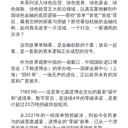
本系列深入绿色信贷、绿色债券、绿色基金、绿
色保险、绿色租赁五大前沿领域，以真实案例解剖中
国绿色金融的底层逻辑——那些“首单”“首笔”“首批”背
后，藏着怎样的探索与突破？那些看似枯燥的金融结
构，如何真实改变一片流域、一个行业、一家濒死的
企业？
这些故事单独看，是金融创新的个案；放在一起
看，是一套新的资本逻辑正在成型的信号。
作为世界观察中国的一扇窗口，中国国际进口博
览会（下称进博会）的举办地——国家会展中心（上
海）“四叶草”，一场无声的进化，正以前所未有的深
度和广度展开。
71851吨——这是第七届进博会交出的最新“碳中
和”成绩单。数字背后，是连续4年的零碳承诺，是累
计超过20万吨的碳排放抵消。
从2021年的一纸保单悄然破冰，到如今全民参
与的碳普惠盛宴，进博会的“零碳”叙事，已从一个漂
亮的单点突破，演化为一场深刻的系统性革新。