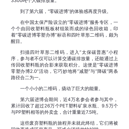
3300吨个人碳排放量。
到了第六届，“零碳进博”的体验感再度升级。
在中国太保产险设立的“零碳进博”服务专区，一
个个由回收塑料瓶板材组装而成的绿色回收箱，印
着“零碳进博零塑办博”标语和四叶草形二维码，颇为
醒目。
扫描四叶草形二维码，进入“太保碳普惠”小程
序，参与者不仅可以计算交通碳排放量，还能通过上
传回收塑料瓶的合影来获取积分。这便是“零碳进博
零塑办博2.0”活动，它巧妙地将“减塑”与“降碳”两条
路径合二为一。
一个小小的二维码，撬动了巨大的能量。
第六届进博会期间，近4万名参会者参与其中，
累计回收了超过26万个PET塑料矿泉水瓶、9.5万个
与PP塑料相等的外卖盒，合计重量近7.5吨。
这些废弃塑料瓶的旅程并未就此终结，它们将被