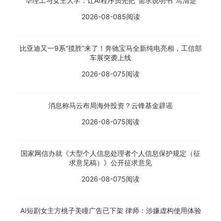
华理工与女王大学：让AI程序员先把"需求说明书"写清楚
2026-08-08
5阅读
比亚迪又一9系“揽胜”来了！奔驰宝马全新纯电亮相，工信部
车展突袭上线
2026-08-07
5阅读
消息称马云布局海外投资？云锋基金辟谣
2026-08-07
5阅读
国家网信办就《大型个人信息处理者个人信息保护规定（征
求意见稿）》公开征求意见
2026-08-07
5阅读
AI短剧女主方桃子美瞳广告已下架 律师：涉嫌虚构使用体验