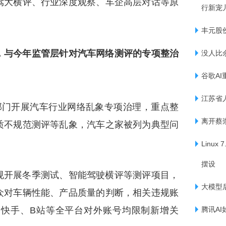
驾大横评、行业深度观察、车企高层对话等原
行新宠
丰元股份
，与今年监管层针对汽车网络测评的专项整治
没人比
谷歌AI
江苏省
部门开展汽车行业网络乱象专项治理，重点整
离开蔡
质不规范测评等乱象，汽车之家被列为典型问
Linux
摆设
规开展冬季测试、智能驾驶横评等测评项目，
大模型
众对车辆性能、产品质量的判断，相关违规账
快手、B站等全平台对外账号均限制新增关
腾讯AI