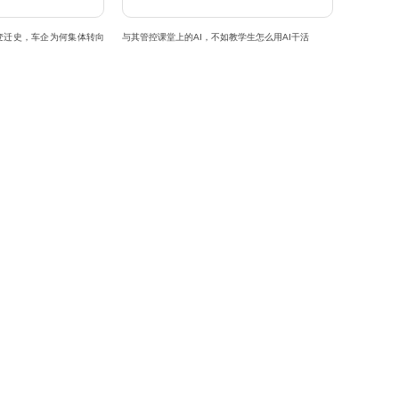
变迁史，车企为何集体转向
与其管控课堂上的AI，不如教学生怎么用AI干活