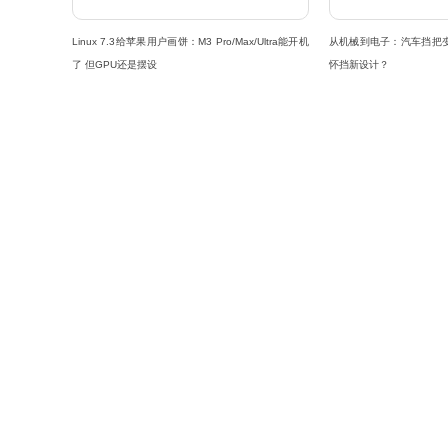
Linux 7.3给苹果用户画饼：M3 Pro/Max/Ultra能开机
从机械到电子：汽车挡把
了 但GPU还是摆设
怀挡新设计？