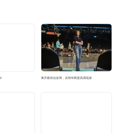
0
离开蔡崇信首周，吴明华两度高调现身