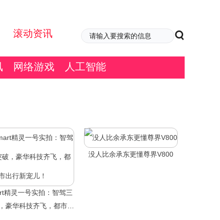
滚动资讯
讯
网络游戏
人工智能
没人比余承东更懂尊界V800
art精灵一号实拍：智驾三
，豪华科技齐飞，都市出
行新宠儿！