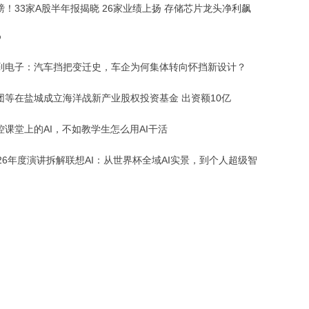
磅！33家A股半年报揭晓 26家业绩上扬 存储芯片龙头净利飙
%
到电子：汽车挡把变迁史，车企为何集体转向怀挡新设计？
团等在盐城成立海洋战新产业股权投资基金 出资额10亿
控课堂上的AI，不如教学生怎么用AI干活
026年度演讲拆解联想AI：从世界杯全域AI实景，到个人超级智