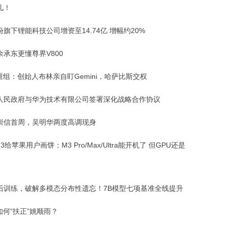
儿！
旗下锂能科技公司增资至14.74亿 增幅约20%
余承东更懂尊界V800
重组：创始人布林亲自盯Gemini，哈萨比斯交权
人民政府与华为技术有限公司签署深化战略合作协议
崇信首周，吴明华两度高调现身
 7.3给苹果用户画饼：M3 Pro/Max/Ultra能开机了 但GPU还是
后训练，破解多模态分布性遗忘！7B模型七项基准全线提升
如何“扶正”姚顺雨？