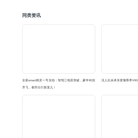
同类资讯
全新smart精灵一号实拍：智驾三电双突破，豪华科技
没人比余承东更懂尊界V80
齐飞，都市出行新宠儿！