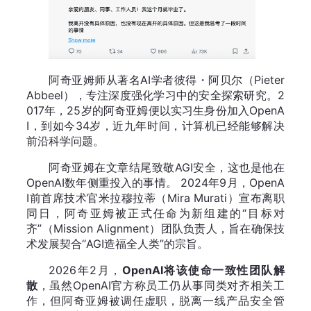
阿奇亚姆师从著名AI学者彼得・阿贝尔（Pieter
Abbeel），专注深度强化学习中的安全探索研究。2
017年，25岁的阿奇亚姆便以实习生身份加入OpenA
I，到如今34岁，近九年时间，计算机已经能够解决
前沿科学问题。
阿奇亚姆在文章结尾致敬AGI安全，这也是他在
OpenAI数年侧重投入的事情。 2024年9月，OpenA
I前首席技术官米拉穆拉蒂（Mira Murati）宣布离职
同日，阿奇亚姆被正式任命为新组建的“目标对
齐”（Mission Alignment）团队负责人，旨在确保技
术发展契合“AGI造福全人类”的宗旨。
2026年2月，
OpenAI将该使命一致性团队解
散
，虽然OpenAI官方称员工仍从事同类对齐相关工
作，但阿奇亚姆被调任虚职，脱离一线产品安全管