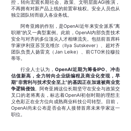
控，转向宏观长期社会、政策、文明层面AGI推演，
不再拥有对新产品上线的前置审核权。安全人员也从
独立团队转而嵌入各业务线。
阿奇亚姆的作别，是OpenAI近年来安全派系“离
职潮”的又一典型案例。此前，OpenAI内部负责技术
安全与对齐的多位顶尖人才相继流失。包括前首席科
学家伊利亚苏茨克维尔（Ilya Sutskever）、超对齐
团队负责人扬雷克（Jan Leike）、前CTO米拉穆拉
蒂等。
行业人士认为，
OpenAI近期为筹备IPO、冲击
估值新高，全力转向企业级编程及商业化变现，早
期“非营利与技术安全至上”的基因正在加速被商业竞
争逻辑侵蚀
。阿奇亚姆这位长期坚守在安全与政策交
叉口的老将离去，标志着OpenAI初创时期的理想主
义色彩正在全方位向成熟商业科技公司转型。目前，
OpenAI尚未公布是否会有人接替首席未来学家这一
职位。