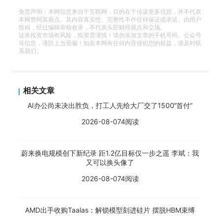
免责声明：本网信息来自于互联网，目的在于传递更多信息，并不代表
本网赞同其观点。其内容真实性、完整性不作任何保证或承诺。由用户
投稿，经过编辑审核收录，不代表头部财经观点和立场。
证券投资市场有风险，投资需谨慎！请勿添加文章的手机号码、公众号
等信息，谨防上当受骗！如若本网有任何内容侵犯您的权益，请及时联
系我们。
相关文章
AI办公尚未决出胜负，打工人先给大厂交了1500“首付”
2026-08-07
4阅读
蔚来换电规模创下新纪录 距1.2亿目标仅一步之遥 李斌：我
又可以换头像了
2026-08-07
4阅读
AMD出手收购Taalas：解锁模型刻进硅片 摆脱HBM束缚