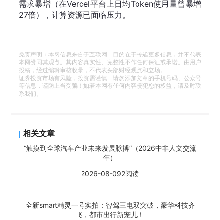
需求暴增（在Vercel平台上日均Token使用量曾暴增
27倍），计算资源已面临压力。
免责声明：本网信息来自于互联网，目的在于传递更多信息，并不代表
本网赞同其观点。其内容真实性、完整性不作任何保证或承诺。由用户
投稿，经过编辑审核收录，不代表头部财经观点和立场。
证券投资市场有风险，投资需谨慎！请勿添加文章的手机号码、公众号
等信息，谨防上当受骗！如若本网有任何内容侵犯您的权益，请及时联
系我们。
相关文章
“触摸到全球汽车产业未来发展脉搏”（2026中非人文交流
年）
2026-08-09
2阅读
全新smart精灵一号实拍：智驾三电双突破，豪华科技齐
飞，都市出行新宠儿！