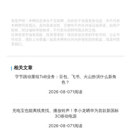
免责声明：本网信息来自于互联网，目的在于传递更多信息，并不代表
本网赞同其观点。其内容真实性、完整性不作任何保证或承诺。由用户
投稿，经过编辑审核收录，不代表头部财经观点和立场。
证券投资市场有风险，投资需谨慎！请勿添加文章的手机号码、公众号
等信息，谨防上当受骗！如若本网有任何内容侵犯您的权益，请及时联
系我们。
相关文章
字节跳动重组ToB业务：豆包、飞书、火山扮演什么新角
色？
2026-08-07
1阅读
充电宝也能离线查找、播放铃声！李小龙晒华为首款新国标
3C移动电源
2026-08-07
1阅读