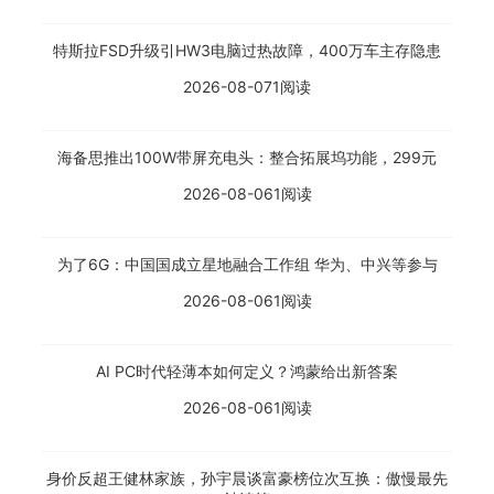
特斯拉FSD升级引HW3电脑过热故障，400万车主存隐患
2026-08-07
1阅读
海备思推出100W带屏充电头：整合拓展坞功能，299元
2026-08-06
1阅读
为了6G：中国国成立星地融合工作组 华为、中兴等参与
2026-08-06
1阅读
AI PC时代轻薄本如何定义？鸿蒙给出新答案
2026-08-06
1阅读
身价反超王健林家族，孙宇晨谈富豪榜位次互换：傲慢最先