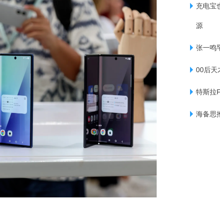
充电宝
源
张一鸣
00后天
特斯拉
海备思