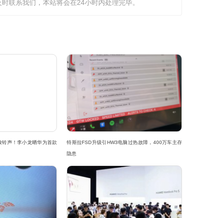
时联系我们，本站将会在24小时内处理完毕。
放铃声！李小龙晒华为首款
特斯拉FSD升级引HW3电脑过热故障，400万车主存
隐患