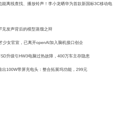
也能离线查找、播放铃声！李小龙晒华为首款新国标3C移动电
罕见发声背后的模型蒸馏之辩
才少女官宣，已离开openAI加入脑机接口创企
FSD升级引HW3电脑过热故障，400万车主存隐患
推出100W带屏充电头：整合拓展坞功能，299元