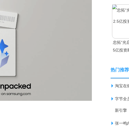
忠拓“光
5亿投资
热门推荐
淘宝在
字节全
新引擎
张一鸣