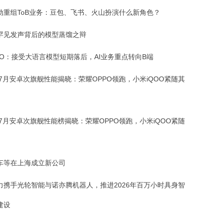
动重组ToB业务：豆包、飞书、火山扮演什么新角色？
罕见发声背后的模型蒸馏之辩
EO：接受大语言模型短期落后，AI业务重点转向B端
年7月安卓次旗舰性能揭晓：荣耀OPPO领跑，小米iQOO紧随其
年7月安卓次旗舰性能榜揭晓：荣耀OPPO领跑，小米iQOO紧随
车等在上海成立新公司
力携手光轮智能与诺亦腾机器人，推进2026年百万小时具身智
建设