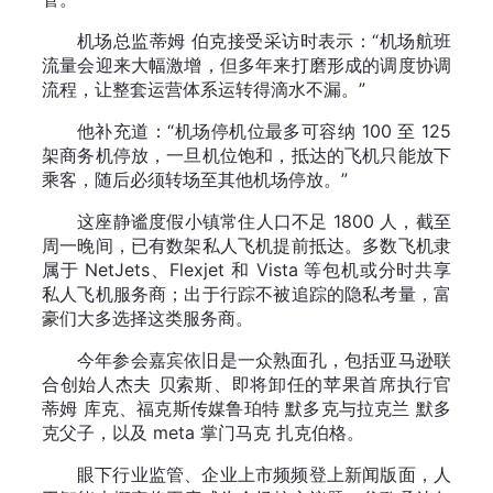
机场总监蒂姆 伯克接受采访时表示：“机场航班
流量会迎来大幅激增，但多年来打磨形成的调度协调
流程，让整套运营体系运转得滴水不漏。”
他补充道：“机场停机位最多可容纳 100 至 125
架商务机停放，一旦机位饱和，抵达的飞机只能放下
乘客，随后必须转场至其他机场停放。”
这座静谧度假小镇常住人口不足 1800 人，截至
周一晚间，已有数架私人飞机提前抵达。多数飞机隶
属于 NetJets、Flexjet 和 Vista 等包机或分时共享
私人飞机服务商；出于行踪不被追踪的隐私考量，富
豪们大多选择这类服务商。
今年参会嘉宾依旧是一众熟面孔，包括亚马逊联
合创始人杰夫 贝索斯、即将卸任的苹果首席执行官
蒂姆 库克、福克斯传媒鲁珀特 默多克与拉克兰 默多
克父子，以及 m
eta 掌门马克 扎克伯格。
眼下行业监管、企业上市频频登上新闻版面，人