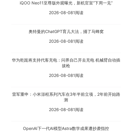
iQOO Neo11至尊版外观曝光，新机官宣“下周一见”
2026-08-08
1阅读
奥特曼的ChatGPT育儿大法，捅了马蜂窝
2026-08-08
1阅读
华为乾崑将支持代客充电：问界自己开去充电 机械臂自动插
拔枪
2026-08-08
1阅读
雷军重申：小米澎程系列汽车在3年半前立项，2年前开始路
测
2026-08-08
1阅读
OpenAI下一代AI模型Astra数学成果遭抄袭指控