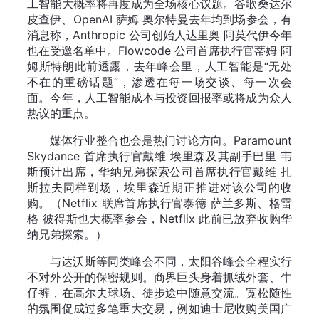
工智能大概率将再度成为全场核心议题。谷歌桑达尔
皮查伊、OpenAI 萨姆 奥尔特曼去年均到场参会，有
消息称，Anthropic 公司创始人达里奥 阿莫代伊今年
也在受邀名单中。Flowcode 公司首席执行官蒂姆 阿
姆斯特朗此前透露，去年峰会里，人工智能是“无处
不在的重磅话题”，渗透在每一场交谈、每一次会
面。今年，人工智能成本与投资回报率或将成为众人
热议的重点。
媒体行业整合也会是热门讨论方向。Paramount
Skydance 首席执行官戴维 埃里森及其副手巴里 韦
斯预计出席，华纳兄弟探索公司首席执行官戴维 扎
斯拉夫同样到场，埃里森近期正推进对该公司的收
购。（Netflix 联席首席执行官泰德 萨兰多斯、格雷
格 彼得斯也大概率参会，Netflix 此前已放弃收购华
纳兄弟探索。）
与达沃斯等同类峰会不同，太阳谷峰会全程实行
不对外公开的保密规则。商界巨头身着抓绒外套、牛
仔裤，在高尔夫球场、徒步途中随意交流。宽松随性
的氛围促成过多笔重大交易，例如迪士尼收购美国广