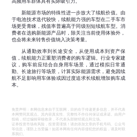
高频用车群体具有实际吸引力。
新能源市场的特殊性进一步放大了续航价值。由
于电池技术迭代较快，续航能力强的车型在二手车市
场更受青睐，残值率普遍高于同级别短续航车型。消
费者在选购新能源产品时，除关注当前使用体验外，
也会将未来转售价值纳入决策考量。
从通勤效率到长途安全，从使用成本到资产保
值，续航能力正重塑消费者的购车逻辑。行业专家建
议，购车前应结合自身用车场景，通过模拟日常通
勤、长途旅行等场景，计算实际能源需求，避免因续
航不足影响用车体验或因过度追求长续航增加购车成
本。
免责声明：本网信息来自于互联网，目的在于传递更多信息，并不代表
本网赞同其观点。其内容真实性、完整性不作任何保证或承诺。由用户
投稿，经过编辑审核收录，不代表头部财经观点和立场。
证券投资市场有风险，投资需谨慎！请勿添加文章的手机号码、公众号
等信息，谨防上当受骗！如若本网有任何内容侵犯您的权益，请及时联
系我们。