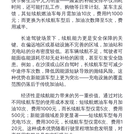
快节奏生活中尤为明显——频繁的补能安排不仅消耗
时间，还可能打乱工作、购物等日常计划。某车主反
馈，其短续航燃油车每月需加油10次，费用约1000
元；而更换为长续航车型后，加油次数降至5次，费
用减半。
长途驾驶场景下，续航能力更是安全保障的关
键。在偏远地区或基础设施不完善的区域，加油站和
充电站的分布密度较低。若车辆续航不足，驾驶者可
能面临能源耗尽却无处补给的困境，甚至引发安全隐
患。例如，在沙漠或山区自驾时，长续航车型可减少
中途停车次数，降低因能源短缺导致的抛锚风险。这
种优势在新能源车型上更为突出——充电设施的覆盖
范围仍落后于传统加油站。
经济性是续航能力带来的另一重价值。通过对比
不同续航车型的使用成本发现：短续航燃油车每月加
油10次、费用1000元，而长续航车型仅需5次、费用
500元；新能源领域差异更显著——短续航车型每月
充电15次、费用300元，长续航车型仅需6次、费用1
20元。这种成本优势随着行驶里程增加愈发明显，对