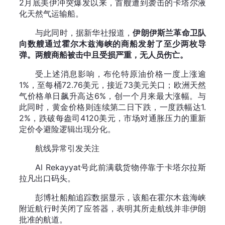
2月底美伊冲突爆发以来，首艘遭到袭击的卡塔尔液
化天然气运输船。
与此同时，据新华社报道，
伊朗伊斯兰革命卫队
向数艘通过霍尔木兹海峡的商船发射了至少两枚导
弹。两艘商船被击中且受损严重，无人员伤亡。
受上述消息影响，布伦特原油价格一度上涨逾
1%，至每桶72.76美元，接近73美元关口；欧洲天然
气价格单日飙升高达6%，创一个月来最大涨幅。与
此同时，黄金价格则连续第二日下跌，一度跌幅达1.
2%，跌破每盎司4120美元，市场对通胀压力的重新
定价令避险逻辑出现分化。
航线异常引发关注
Al Rekayyat号此前满载货物停靠于卡塔尔拉斯
拉凡出口码头。
彭博社船舶追踪数据显示，该船在霍尔木兹海峡
附近航行时关闭了应答器，表明其所走航线并非伊朗
批准的航道。