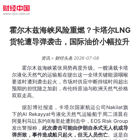
霍尔木兹海峡风险重燃？卡塔尔LNG
货轮遭导弹袭击，国际油价小幅拉升
资讯
»
财经头条
2026-07-08
霍尔木兹海峡紧张局势再度升级。一艘满载卡塔
尔液化天然气的运输船在驶出这一全球关键能源咽喉
要道时遭到袭击起火，市场对供应中断持续时间超出
预期的担忧随之加剧，布伦特原油与欧洲天然气价格
双双走高。
据彭博社报道，卡塔尔国家航运公司Nakilat旗
下的Al Rekayyat号液化天然气运输船于周二清晨在
阿曼利马以东约8海里处遭到击中，EOS Risk Group
发出警报称，
此次袭击可能由伊朗自杀式无人机或导
弹所致，事件造成船只起火，但无人员伤亡
。这是自