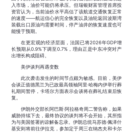
入市场，油价可能仍将承压。但瑞银财富管理首席投
资官认为，当前油价水平高估了该航道交通恢复正常
的速度——航运信心的完全恢复以及油轮返回波斯湾
装载出口原油均需要时间，停产油井的恢复速度也可
能慢于预期。
在更宏观的经济层面，法国已将2026年GDP增
长预期从0.9%下调至0.7%，理由正是中东冲突对产
出增长构成阻碍。
美伊谈判再遇变数
此次袭击发生的时间节点颇为敏感。目前，美伊
会谈正值德黑兰为已故最高领袖阿里·哈梅内伊举行葬
礼期间暂停，卡塔尔方面表示会谈将在葬礼结束后恢
复。
伊朗外交部长阿巴斯·阿拉格奇周二警告称，如果
威胁持续下去，最终协议的谈判将不会开始，其所指
为与美国签署的谅解备忘录。伊朗总统马苏德·佩泽什
基安则将前往伊拉克，参加定于周三在纳杰夫和卡尔