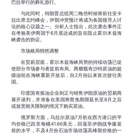
巴拉举行的葬礼游行。
与此同时，特朗普总统周二晚些时候将前往安卡
拉出席北约峰会，伊朗冲突预计将成为各国领导人讨
论的核心议题之一。分析人士指出，此次袭击事件正
在考验美伊两国于6月底达成的旨在阻止霍尔木兹海
峡袭击的协议。
市场格局悄然调整
在贸易层面，霍尔木兹海峡局势的持续动荡已促
使部分市场参与者提前布局。两艘载有沙特原油的超
级油轮在海峡重新开放后，自2月份以来首次驶往美
国。
印度国有炼油企业则正与销售伊朗原油的贸易商
展开谈判，并准备在美国将豁免期限延长至8月之后
或放宽相关限制的情况下购买原油。
俄罗斯方面，乌拉尔原油7月初在西方港口的平
均价格已跌至每桶41.66美元，回落至伊朗战争爆发
前的水平，不及4月份石油市场动荡高峰期价格的一