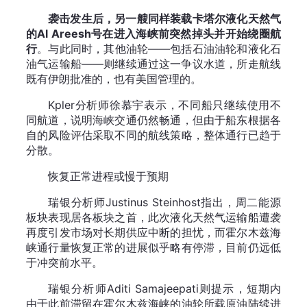
袭击发生后，另一艘同样装载卡塔尔液化天然气
的Al Areesh号在进入海峡前突然掉头并开始绕圈航
行
。与此同时，其他油轮——包括石油油轮和液化石
油气运输船——则继续通过这一争议水道，所走航线
既有伊朗批准的，也有美国管理的。
Kpler分析师徐慕宇表示，不同船只继续使用不
同航道，说明海峡交通仍然畅通，但由于船东根据各
自的风险评估采取不同的航线策略，整体通行已趋于
分散。
恢复正常进程或慢于预期
瑞银分析师Justinus Steinhost指出，周二能源
板块表现居各板块之首，此次液化天然气运输船遭袭
再度引发市场对长期供应中断的担忧，而霍尔木兹海
峡通行量恢复正常的进展似乎略有停滞，目前仍远低
于冲突前水平。
瑞银分析师Aditi Samajeepati则提示，短期内
由于此前滞留在霍尔木兹海峡的油轮所载原油陆续进