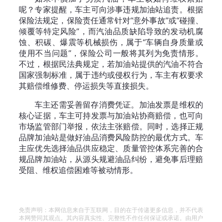
呢？专家提醒，车主可向涉事违规加油站追责。根据
保险法规定，保险责任通常针对“意外事故”或“碰撞、
倾覆等特定风险”，而汽油品质缺陷导致的发动机腐
蚀、积碳、爆震等机械损伤，属于“车辆自身质量或
使用不当问题”，保险公司一般将其列为免责情形。
不过，根据民法典规定，若加油站提供的汽油不符合
国家强制标准，属于违约或侵权行为，车主有权要求
其赔偿维修费、停运损失等直接损失。
车主还需妥善留存消费凭证。加油发票是维权的
核心证据，车主可持发票与加油站协商赔偿，也可向
市场监管部门举报，依法主张赔偿。同时，选择正规
品牌加油站是做好油品消费风险防控的最优方式。车
主应优先选择油品供应稳定、质量管控体系完善的合
规品牌加油站，从源头规避油品纠纷，避免事后理赔
受阻、维权追偿困难等被动情形。
免责声明：本网信息来自于互联网，目的在于传递更多信息，并不代表
本网赞同其观点。其内容真实性、完整性不作任何保证或承诺。由用户