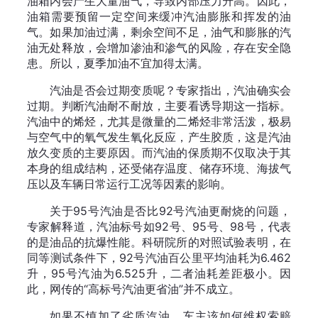
油箱内会产生大量油气，导致内部压力升高。因此，
油箱需要预留一定空间来缓冲汽油膨胀和挥发的油
气。如果加油过满，剩余空间不足，油气和膨胀的汽
油无处释放，会增加渗油和渗气的风险，存在安全隐
患。所以，夏季加油不宜加得太满。
汽油是否会过期变质呢？专家指出，汽油确实会
过期。判断汽油耐不耐放，主要看诱导期这一指标。
汽油中的烯烃，尤其是微量的二烯烃非常活泼，极易
与空气中的氧气发生氧化反应，产生胶质，这是汽油
放久变质的主要原因。而汽油的保质期不仅取决于其
本身的组成结构，还受储存温度、储存环境、海拔气
压以及车辆日常运行工况等因素的影响。
关于95号汽油是否比92号汽油更耐烧的问题，
专家解释道，汽油标号如92号、95号、98号，代表
的是油品的抗爆性能。科研院所的对照试验表明，在
同等测试条件下，92号汽油百公里平均油耗为6.462
升，95号汽油为6.525升，二者油耗差距极小。因
此，网传的“高标号汽油更省油”并不成立。
如果不慎加了劣质汽油，车主该如何维权索赔