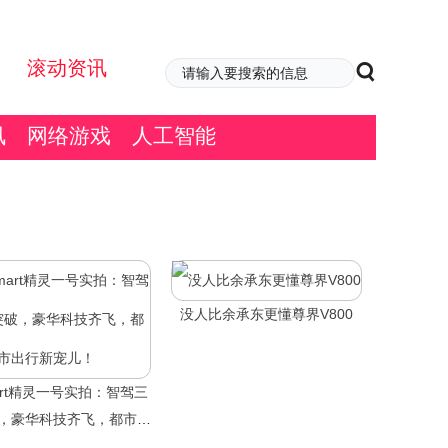
滚动资讯
讯
网络游戏
人工智能
没人比余承东更懂尊界V800
art精灵一号实拍：智驾三
，豪华科技齐飞，都市出
行新宠儿！