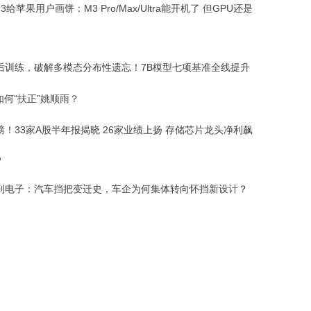
 7.3给苹果用户画饼：M3 Pro/Max/Ultra能开机了 但GPU还是
后训练，破解多模态分布性遗忘！7B模型七项基准全线提升
如何“扶正”姚顺雨？
磅！33家A股半年报揭晓 26家业绩上扬 存储芯片龙头净利飙
%
到电子：汽车挡把变迁史，车企为何集体转向怀挡新设计？