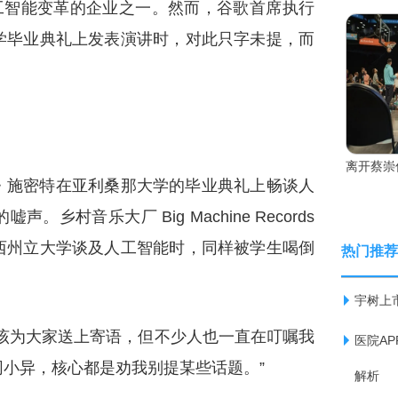
引领人工智能变革的企业之一。然而，谷歌首席执行
学毕业典礼上发表演讲时，对此只字未提，而
离开蔡崇
・施密特在亚利桑那大学的毕业典礼上畅谈人
村音乐大厂 Big Machine Records
西州立大学谈及人工智能时，同样被学生喝倒
热门推荐
宇树上
该为大家送上寄语，但不少人也一直在叮嘱我
医院A
小异，核心都是劝我别提某些话题。”
解析