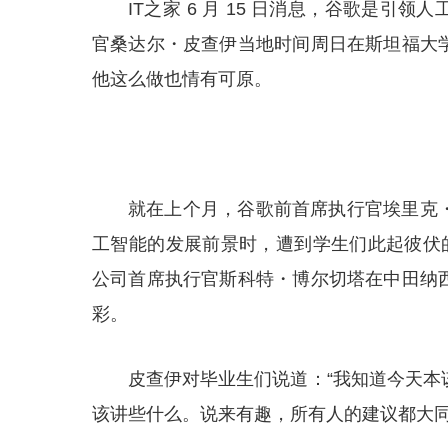
IT之家 6 月 15 日消息，谷歌是
官桑达尔・皮查伊当地时间周日在斯坦福大
他这么做也情有可原。
就在上个月，谷歌前首席执行官埃里克
工智能的发展前景时，遭到学生们此起彼伏的嘘声。乡
公司首席执行官斯科特・博尔切塔在中田纳
彩。
皮查伊对毕业生们说道：“我知道今天本
该讲些什么。说来有趣，所有人的建议都大同