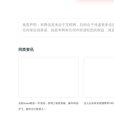
免责声明：本网信息来自于互联网，目的在于传递更多信
任何保证或承诺。如若本网有任何内容侵犯您的权益，请及
同类资讯
全新smart精灵一号实拍：智驾三电双突破，豪华科技
没人比余承东更懂尊界V80
齐飞，都市出行新宠儿！