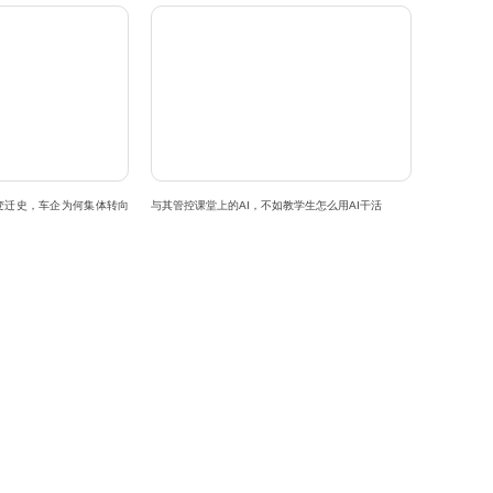
变迁史，车企为何集体转向
与其管控课堂上的AI，不如教学生怎么用AI干活