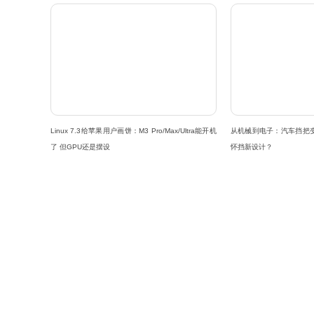
Linux 7.3给苹果用户画饼：M3 Pro/Max/Ultra能开机
从机械到电子：汽车挡把
了 但GPU还是摆设
怀挡新设计？