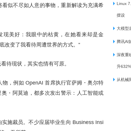
Linux
将看似不尽如人意的事物，重新解读为充满希
摆设
大模型
发现美好：我眼中的枯黄，在她看来却是金
腾讯AI
彻底改变了我看待周遭世界的方式。”
深夜重
光看待现状，其实也情有可原。
升632
从机械
，例如 OpenAI 首席执行官萨姆・奥尔特
行官达里奥・阿莫迪，都多次发出警示：人工智能或
员。不少应届毕业生向 Business Insi