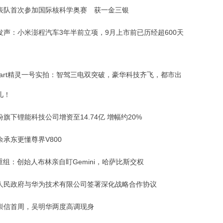
表队首次参加国际核科学奥赛 获一金三银
发声：小米澎程汽车3年半前立项，9月上市前已历经超600天
mart精灵一号实拍：智驾三电双突破，豪华科技齐飞，都市出
儿！
旗下锂能科技公司增资至14.74亿 增幅约20%
余承东更懂尊界V800
重组：创始人布林亲自盯Gemini，哈萨比斯交权
人民政府与华为技术有限公司签署深化战略合作协议
崇信首周，吴明华两度高调现身