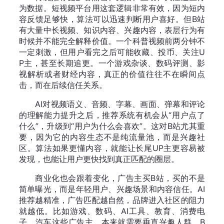
为数据。短视频平台用这套逻辑非常有效，因为短内
容反馈足够快，算法可以迅速判断用户喜好。但B站
有大量中长视频、知识内容、兴趣内容，表层行为有
时候并不能完全解释价值。一个科普视频前两分钟不
一定刺激，但用户看完之后可能收藏、投币、关注U
P主，甚至长期追更。一个游戏杂谈、数码评测、影
视解析或者财经内容，真正的价值往往不在瞬间点
击，而在后续信任关系。
AI对视频语义、音频、字幕、画面、弹幕和评论
的理解能力提升之后，推荐系统有机会从“用户点了
什么”，升级到“用户为什么会喜欢”。这对B站尤其重
要，因为它的内容生态不是纯流量池，而是兴趣社
区。算法如果更懂内容，就能让长尾UP主更容易被
发现，也能让用户更快找到真正匹配的圈层。
商业化也会跟着变化，广告主买B站，买的不是
简单曝光，而是年轻用户、兴趣场景和内容信任。AI
推荐越精准，广告匹配越自然，品牌进入社区的阻力
就越低。比如游戏、数码、AI工具、教育、消费电
子、汽车这些广告主，本来就需要垂直兴趣人群。B