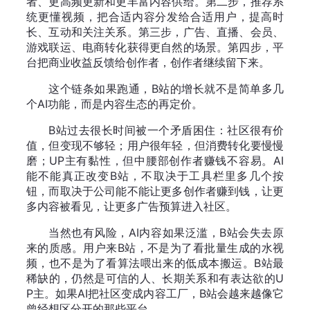
者、更高频更新和更丰富内容供给。第二步，推荐系
统更懂视频，把合适内容分发给合适用户，提高时
长、互动和关注关系。第三步，广告、直播、会员、
游戏联运、电商转化获得更自然的场景。第四步，平
台把商业收益反馈给创作者，创作者继续留下来。
这个链条如果跑通，B站的增长就不是简单多几
个AI功能，而是内容生态的再定价。
B站过去很长时间被一个矛盾困住：社区很有价
值，但变现不够轻；用户很年轻，但消费转化要慢慢
磨；UP主有黏性，但中腰部创作者赚钱不容易。AI
能不能真正改变B站，不取决于工具栏里多几个按
钮，而取决于公司能不能让更多创作者赚到钱，让更
多内容被看见，让更多广告预算进入社区。
当然也有风险，AI内容如果泛滥，B站会失去原
来的质感。用户来B站，不是为了看批量生成的水视
频，也不是为了看算法喂出来的低成本搬运。B站最
稀缺的，仍然是可信的人、长期关系和有表达欲的U
P主。如果AI把社区变成内容工厂，B站会越来越像它
曾经想区分开的那些平台。