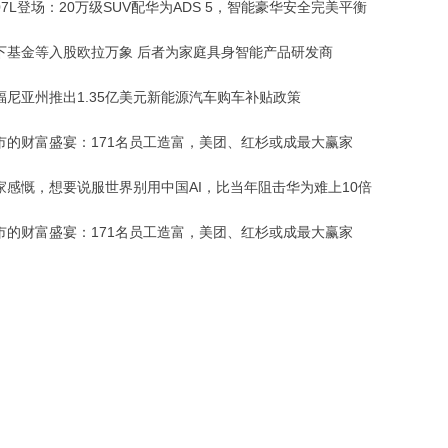
7L登场：20万级SUV配华为ADS 5，智能豪华安全完美平衡
下基金等入股欧拉万象 后者为家庭具身智能产品研发商
福尼亚州推出1.35亿美元新能源汽车购车补贴政策
市的财富盛宴：171名员工造富，美团、红杉或成最大赢家
家感慨，想要说服世界别用中国AI，比当年阻击华为难上10倍
市的财富盛宴：171名员工造富，美团、红杉或成最大赢家