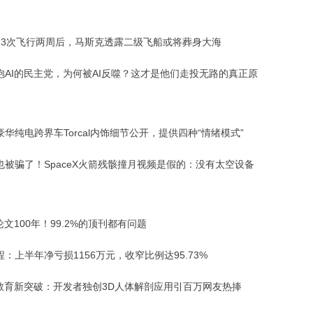
13次飞行两周后，马斯克透露二级飞船或将葬身大海
抱AI的民主党，为何被AI反噬？这才是他们走投无路的真正原
华纯电跨界车Torcal内饰细节公开，提供四种“情绪模式”
也被骗了！SpaceX火箭残骸撞月视频是假的：没有太空设备
论文100年！99.2%的顶刊都有问题
：上半年净亏损1156万元，收窄比例达95.73%
能教育新突破：开发者独创3D人体解剖应用引百万网友热捧