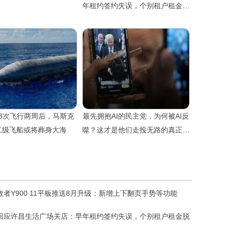
年租约签约失误，个别租户租金脱
离公平
3次飞行两周后，马斯克
最先拥抱AI的民主党，为何被AI反
二级飞船或将葬身大海
噬？这才是他们走投无路的真正原
因
救者Y900 11平板推送8月升级：新增上下翻页手势等功能
回应许昌生活广场关店：早年租约签约失误，个别租户租金脱