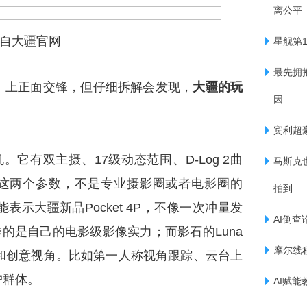
离公平
自大疆官网
星舰第
最先拥
）上正面交锋，但仔细拆解会发现，
大疆的玩
因
宾利超豪
机。它有双主摄、17级动态范围、D-Log 2曲
马斯克
 2这两个参数，不是专业摄影圈或者电影圈的
拍到
示大疆新品Pocket 4P，不像一次冲量发
AI倒查
的是自己的电影级影像实力；而影石的Luna
摩尔线程
性和创意视角。比如第一人称视角跟踪、云台上
户群体。
AI赋