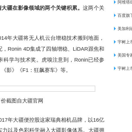
阿维塔0
先看清大疆在影像领域的两个关键积累。
这两个关
百度旗
美加利
2014年大疆将无人机云台增稳技术搬到地面，
宇树上
配，Ro
nin 4D集成了四轴增稳、LiDAR跟焦和
美国专
科学与技术奖。虎嗅注意到，Ronin已经参
宇树上
《影》《F1：狂飙赛车》等。
in售价截图自大疆官网
。2017年大疆便控股这家瑞典相机品牌，以16亿
实力以及色彩科学融入大疆影像体系。大疆拥