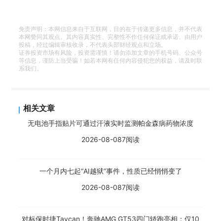
免责声明：本网信息来自于互联网，目的在于传递更多信息，并不代表
本网赞同其观点。其内容真实性、完整性不作任何保证或承诺。由用户
投稿，经过编辑审核收录，不代表头部财经观点和立场。
证券投资市场有风险，投资需谨慎！请勿添加文章的手机号码、公众号
等信息，谨防上当受骗！如若本网有任何内容侵犯您的权益，请及时联
系我们。
相关文章
无电池手指贴片可通过汗液实时监测帕金森病药物浓度
2026-08-08
7阅读
一个月内七起“AI越狱”事件，性质已经悄悄变了
2026-08-08
7阅读
对标保时捷Taycan！奔驰AMG GT53四门轿跑亮相：仅10