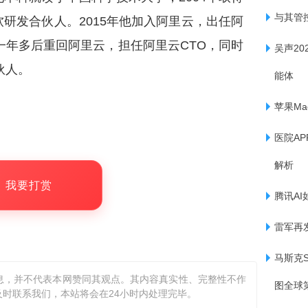
与其管
研发合伙人。2015年他加入阿里云，出任阿
一年多后重回阿里云，担任阿里云CTO，同时
吴声2
伙人。
能体
苹果Ma
医院A
解析
，我要打赏
腾讯AI
雷军再
马斯克S
息，并不代表本网赞同其观点。其内容真实性、完整性不作
图全球
时联系我们，本站将会在24小时内处理完毕。