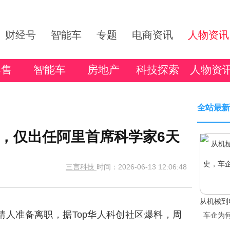
财经号
智能车
专题
电商资讯
人物资讯
零售
智能车
房地产
科技探索
人物资
全站最新
，仅出任阿里首席科学家6天
三言科技
时间：2026-06-13 12:06:48
从机械到
人准备离职，据Top华人科创社区爆料，周
车企为