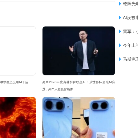
乾照光
AI没被
雷军：
今年上
马斯克
教学生怎么用AI干活
吴声2026年度演讲拆解联想AI：从世界杯全域AI实
景，到个人超级智能体