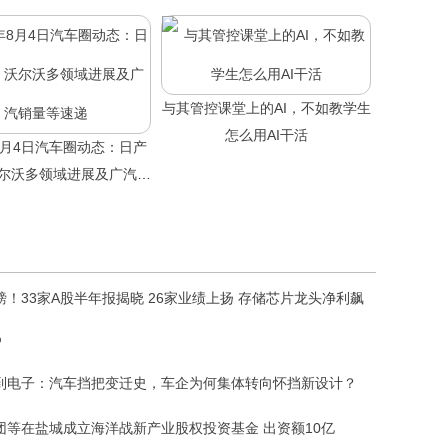
与其管控课堂上的AI，不如教学生
怎么用AI干活
年8月4日汽车圈动态：日产
尔沃多领域进展及广汽销
量等速递
磅！33家A股半年报揭晓 26家业绩上扬 存储芯片龙头净利飙
%
到电子：汽车挡把变迁史，车企为何集体转向怀挡新设计？
团等在盐城成立海洋战新产业股权投资基金 出资额10亿