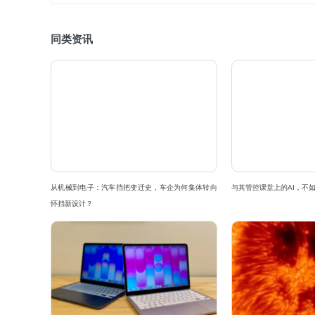
同类资讯
从机械到电子：汽车挡把变迁史，车企为何集体转向
与其管控课堂上的AI，不如
怀挡新设计？