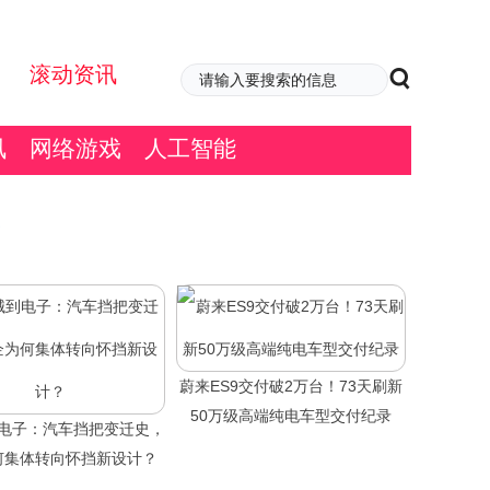
滚动资讯
讯
网络游戏
人工智能
蔚来ES9交付破2万台！73天刷新
50万级高端纯电车型交付纪录
电子：汽车挡把变迁史，
何集体转向怀挡新设计？