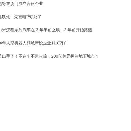
电等在厦门成立合伙企业
电饿死，先被电“气”死了
小米澎程系列汽车在 3 年半前立项，2 年前开始路测
半年人形机器人领域新设企业11.6万户
又出手了！不造车不造火箭，200亿美元押注地下城市？