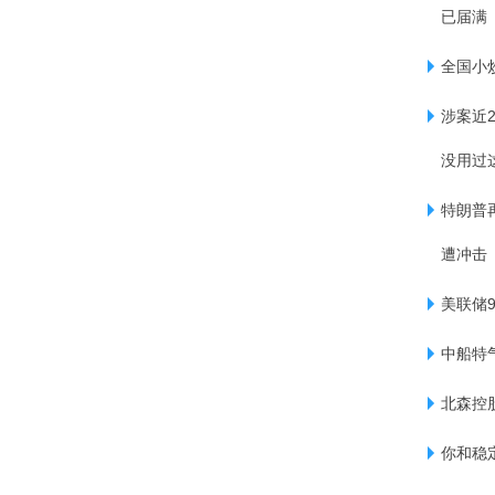
已届满
全国小
涉案近
没用过
特朗普
遭冲击
美联储
中船特气
北森控股
你和稳