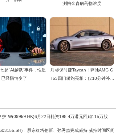
测帕金森病药物浓度
七起“AI越狱”事件，性质
对标保时捷Taycan！奔驰AMG G
已经悄悄变了
T53四门轿跑亮相：仅10分钟补能
534km
技-W(09959.HK)6月22日耗资198.4万港元回购115万股
603155.SH)：股东红塔创新、孙秀杰完成减持 减持时间区间