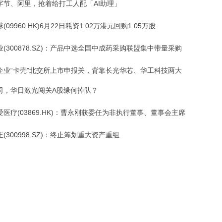
字节、阿里，抢着给打工人配「AI助理」
(09960.HK)6月22日耗资1.02万港元回购1.05万股
(300878.SZ)：产品中选全国中成药采购联盟集中带量采购
企业“卡壳”北交所上市申报关，背靠长光华芯、华工科技两大
司，华日激光闯关A股缘何掉队？
医疗(03869.HK)：曹永刚获委任为非执行董事、董事会主席
(300998.SZ)：终止筹划重大资产重组