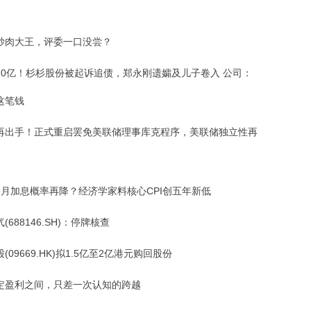
炒肉大王，评委一口没尝？
20亿！杉杉股份被起诉追债，郑永刚遗孀及儿子卷入 公司：
这笔钱
再出手！正式重启罢免美联储理事库克程序，美联储独立性再
9月加息概率再降？经济学家料核心CPI创五年新低
(688146.SH)：停牌核查
(09669.HK)拟1.5亿至2亿港元购回股份
定盈利之间，只差一次认知的跨越