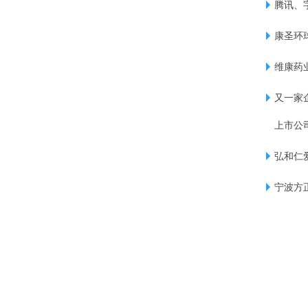
腾讯、
康圣环球
维康药业
又一家
上市公
弘和仁爱
宁波方正