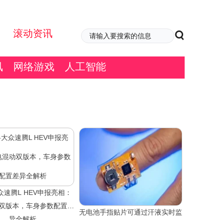
滚动资讯
讯
网络游戏
人工智能
众速腾L HEV申报亮相：
双版本，车身参数配置差
无电池手指贴片可通过汗液实时监
异全解析