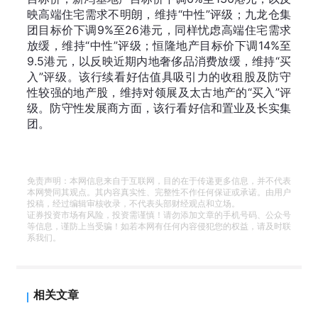
映高端住宅需求不明朗，维持“中性”评级；九龙仓集
团目标价下调9%至26港元，同样忧虑高端住宅需求
放缓，维持“中性”评级；恒隆地产目标价下调14%至
9.5港元，以反映近期内地奢侈品消费放缓，维持“买
入”评级。该行续看好估值具吸引力的收租股及防守
性较强的地产股，维持对领展及太古地产的“买入”评
级。防守性发展商方面，该行看好信和置业及长实集
团。
免责声明：本网信息来自于互联网，目的在于传递更多信息，并不代表
本网赞同其观点。其内容真实性、完整性不作任何保证或承诺。由用户
投稿，经过编辑审核收录，不代表头部财经观点和立场。
证券投资市场有风险，投资需谨慎！请勿添加文章的手机号码、公众号
等信息，谨防上当受骗！如若本网有任何内容侵犯您的权益，请及时联
系我们。
相关文章