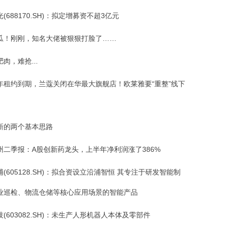
(688170.SH)：拟定增募资不超3亿元
瓜！刚刚，知名大佬被狠狠打脸了……
肉，难抢...
年租约到期，兰蔻关闭在华最大旗舰店！欧莱雅要“重整”线下
新的两个基本思路
州二季报：A股创新药龙头，上半年净利润涨了386%
(605128.SH)：拟合资设立沿浦智恒 其专注于研发智能制
业巡检、物流仓储等核心应用场景的智能产品
(603082.SH)：未生产人形机器人本体及零部件