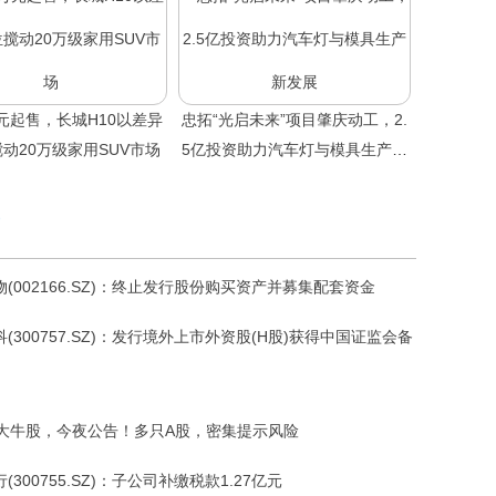
8万元起售，长城H10以差异
忠拓“光启未来”项目肇庆动工，2.
动20万级家用SUV市场
5亿投资助力汽车灯与模具生产新
发展
(002166.SZ)：终止发行股份购买资产并募集配套资金
(300757.SZ)：发行境外上市外资股(H股)获得中国证监会备
板大牛股，今夜公告！多只A股，密集提示风险
(300755.SZ)：子公司补缴税款1.27亿元