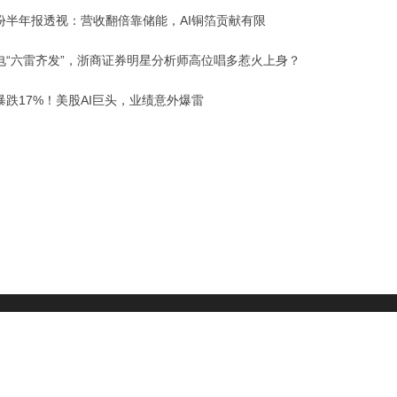
份半年报透视：营收翻倍靠储能，AI铜箔贡献有限
电“六雷齐发”，浙商证券明星分析师高位唱多惹火上身？
暴跌17%！美股AI巨头，业绩意外爆雷
财经头条
|
头部财经
号