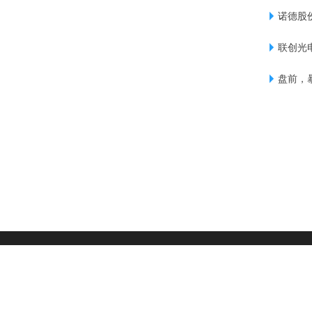
诺德股
联创光
盘前，
|
用户协议
|
隐私政策
|
版权声明
|
网站地图
|
友情链接
|
©2008-2026 DESTOON All Rights Reserved
京公网安备 11011402013531