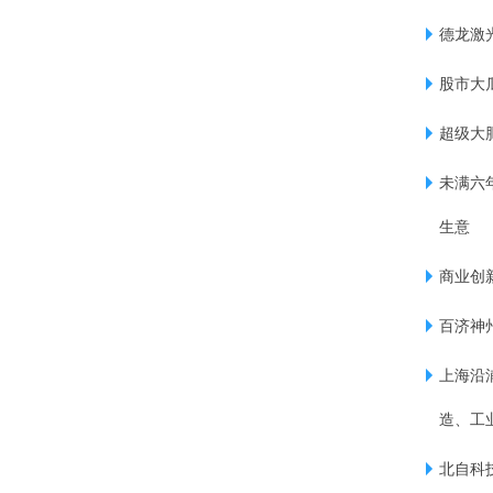
德龙激光
股市大
超级大肥
未满六
生意
商业创
百济神
上海沿浦
造、工
北自科技