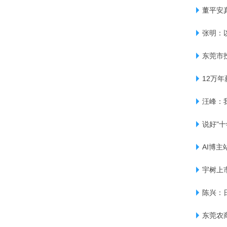
董平安
张明：
东莞市
12万
汪峰：
说好"十
AI博主
宇树上
陈兴：
东莞农