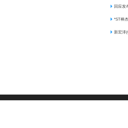
回应发
*ST棒
新宏泽(
|
用户协议
|
隐私政策
|
版权声明
|
网站地图
|
友情链接
|
©2008-2026 DESTOON All Rights Reserved
京公网安备 11011402013531