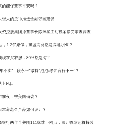
真的能保董事平安吗？
以强大的货币推进金融强国建设
投资控股集团原董事长陈照星主动投案接受审查调查
年薪，1.2亿赔偿，董监高竟然是高危职业？
我现在买衣服，80%都是淘宝
年不卖"，段永平"减持"泡泡玛特“言行不一”？
站上风口
市前夜，被美国偷袭？
日本养老金产品如何设计？
商银行两年半关闭111家线下网点，预计收缩还将持续