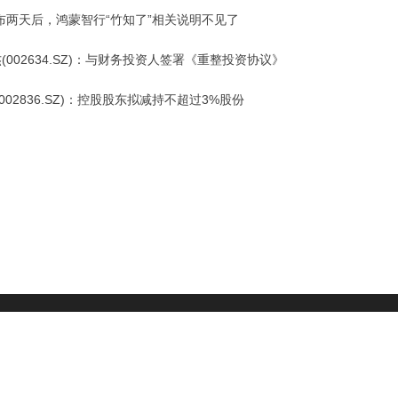
布两天后，鸿蒙智行“竹知了”相关说明不见了
杰(002634.SZ)：与财务投资人签署《重整投资协议》
002836.SZ)：控股股东拟减持不超过3%股份
财经头条
|
头部财经
号